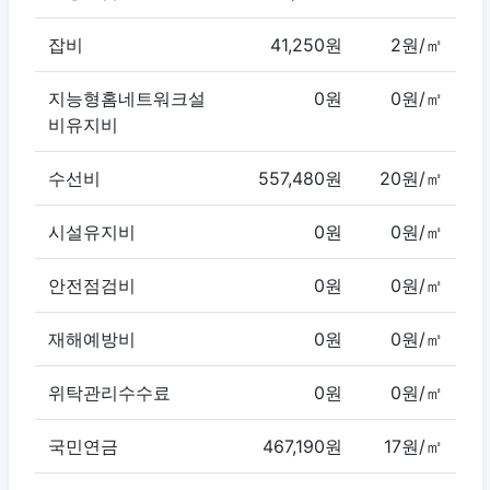
잡비
41,250원
2원/㎡
지능형홈네트워크설
0원
0원/㎡
비유지비
수선비
557,480원
20원/㎡
시설유지비
0원
0원/㎡
안전점검비
0원
0원/㎡
재해예방비
0원
0원/㎡
위탁관리수수료
0원
0원/㎡
국민연금
467,190원
17원/㎡