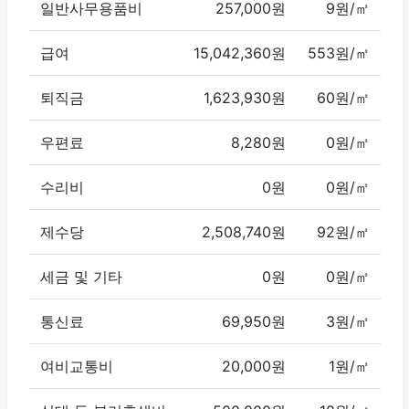
일반사무용품비
257,000원
9원/㎡
급여
15,042,360원
553원/㎡
퇴직금
1,623,930원
60원/㎡
우편료
8,280원
0원/㎡
수리비
0원
0원/㎡
제수당
2,508,740원
92원/㎡
세금 및 기타
0원
0원/㎡
통신료
69,950원
3원/㎡
여비교통비
20,000원
1원/㎡