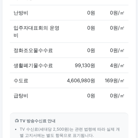
난방비
0원
0원/㎡
입주자대표회의 운영
0원
0원/㎡
비
정화조오물수수료
0원
0원/㎡
생활폐기물수수료
99,130원
4원/㎡
수도료
4,606,980원
169원/㎡
급탕비
0원
0원/㎡
📺 TV 방송수신료 안내
TV 수신료(세대당 2,500원)는 관련 법령에 따라 실제 개
별 고지서에는 별도 항목으로 표기됩니다.