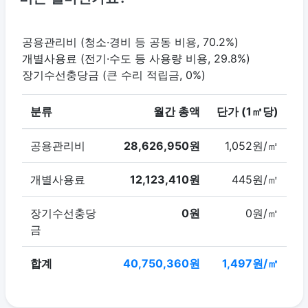
공용관리비 (청소·경비 등 공동 비용, 70.2%)
개별사용료 (전기·수도 등 사용량 비용, 29.8%)
장기수선충당금 (큰 수리 적립금, 0%)
분류
월간 총액
단가 (1㎡당)
공용관리비
28,626,950원
1,052원/㎡
개별사용료
12,123,410원
445원/㎡
장기수선충당
0원
0원/㎡
금
합계
40,750,360원
1,497원/㎡