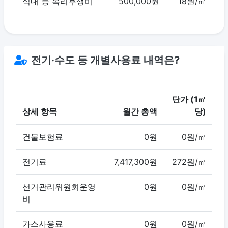
식대 등 복리후생비
500,000원
18원/㎡
전기·수도 등 개별사용료 내역은?
단가 (1㎡
상세 항목
월간 총액
당)
건물보험료
0원
0원/㎡
전기료
7,417,300원
272원/㎡
선거관리위원회운영
0원
0원/㎡
비
가스사용료
0원
0원/㎡