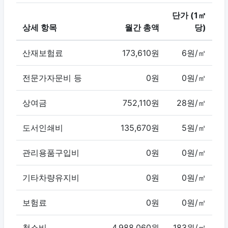
단가 (1㎡
상세 항목
월간 총액
당)
산재보험료
173,610원
6원/㎡
전문가자문비 등
0원
0원/㎡
상여금
752,110원
28원/㎡
도서인쇄비
135,670원
5원/㎡
관리용품구입비
0원
0원/㎡
기타차량유지비
0원
0원/㎡
보험료
0원
0원/㎡
청소비
4,988,060원
183원/㎡