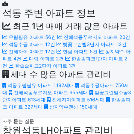
석동 주변 아파트 정보
최근 1년 매매 거래 많은 아파트
우림필유 아파트
56건
진해석동푸르지오 아파트
20건
석동주공 아파트
12건
벚꽃그린빌3단지 아파트
12건
진해자이 아파트
12건
한림 아파트
5건
상지약수 아
파트
4건
대림 아파트
2건
한솔솔파크1단지 아파트
2
건
한솔솔파크2단지 아파트
1건
세대 수 많은 아파트 관리비
석동우림필유 아파트
1,192세대
석동주공아파트
750세
대
진해석동푸르지오 아파트
655세대
벚꽃그린빌주공3
단지아파트
613세대
진해자이아파트
516세대
한솔솔파
크 아파트
327세대
상지약수맨션
150세대
자주 묻는 질문
창원석동LH아파트 관리비