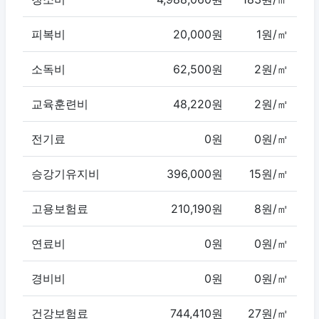
피복비
20,000원
1원/㎡
소독비
62,500원
2원/㎡
교육훈련비
48,220원
2원/㎡
전기료
0원
0원/㎡
승강기유지비
396,000원
15원/㎡
고용보험료
210,190원
8원/㎡
연료비
0원
0원/㎡
경비비
0원
0원/㎡
건강보험료
744,410원
27원/㎡