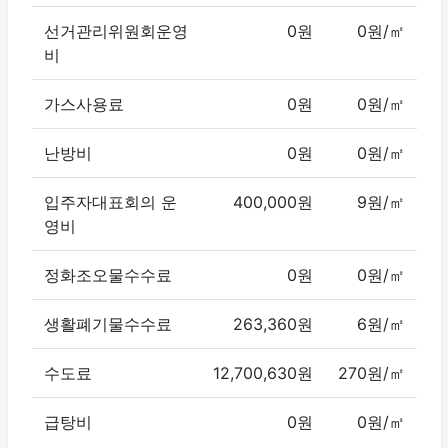
선거관리위원회운영
0원
0원/㎡
비
가스사용료
0원
0원/㎡
난방비
0원
0원/㎡
입주자대표회의 운
400,000원
9원/㎡
영비
정화조오물수수료
0원
0원/㎡
생활폐기물수수료
263,360원
6원/㎡
수도료
12,700,630원
270원/㎡
급탕비
0원
0원/㎡