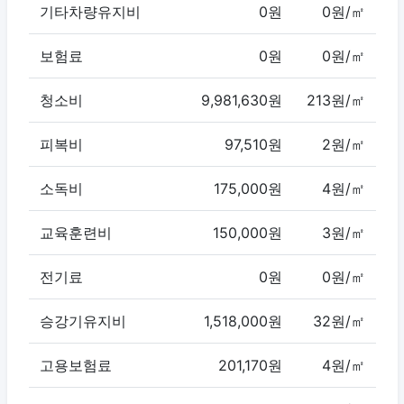
기타차량유지비
0원
0원/㎡
보험료
0원
0원/㎡
청소비
9,981,630원
213원/㎡
피복비
97,510원
2원/㎡
소독비
175,000원
4원/㎡
교육훈련비
150,000원
3원/㎡
전기료
0원
0원/㎡
승강기유지비
1,518,000원
32원/㎡
고용보험료
201,170원
4원/㎡