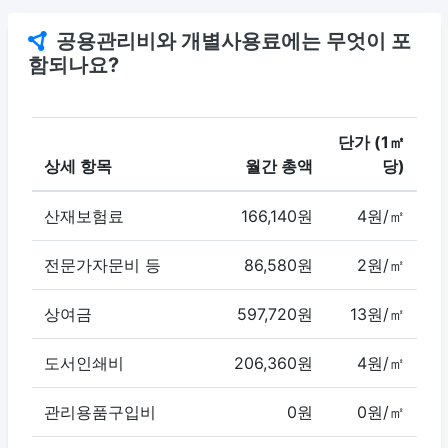
공용관리비와 개별사용료에는 무엇이 포
함되나요?
단가 (1㎡
상세 항목
월간 총액
당)
산재보험료
166,140원
4원/㎡
전문가자문비 등
86,580원
2원/㎡
상여금
597,720원
13원/㎡
도서인쇄비
206,360원
4원/㎡
관리용품구입비
0원
0원/㎡