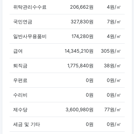
위탁관리수수료
206,662원
4원/㎡
국민연금
327,830원
7원/㎡
일반사무용품비
174,280원
4원/㎡
급여
14,345,210원
305원/㎡
퇴직금
1,775,840원
38원/㎡
우편료
0원
0원/㎡
수리비
0원
0원/㎡
제수당
3,600,980원
77원/㎡
세금 및 기타
0원
0원/㎡