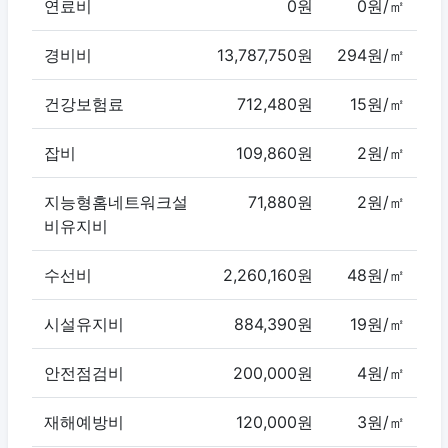
연료비
0원
0원/㎡
경비비
13,787,750원
294원/㎡
건강보험료
712,480원
15원/㎡
잡비
109,860원
2원/㎡
지능형홈네트워크설
71,880원
2원/㎡
비유지비
수선비
2,260,160원
48원/㎡
시설유지비
884,390원
19원/㎡
안전점검비
200,000원
4원/㎡
재해예방비
120,000원
3원/㎡