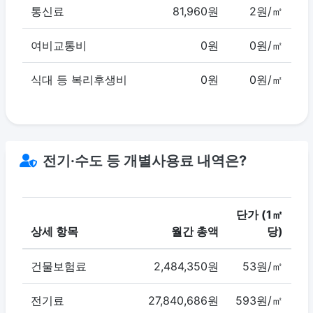
통신료
81,960원
2원/㎡
여비교통비
0원
0원/㎡
식대 등 복리후생비
0원
0원/㎡
전기·수도 등 개별사용료 내역은?
단가 (1㎡
상세 항목
월간 총액
당)
건물보험료
2,484,350원
53원/㎡
전기료
27,840,686원
593원/㎡