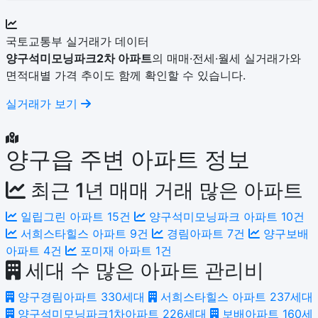
국토교통부 실거래가 데이터
양구석미모닝파크2차 아파트
의 매매·전세·월세 실거래가와
면적대별 가격 추이도 함께 확인할 수 있습니다.
실거래가 보기
양구읍 주변 아파트 정보
최근 1년 매매 거래 많은 아파트
일립그린 아파트
15건
양구석미모닝파크 아파트
10건
서희스타힐스 아파트
9건
경림아파트
7건
양구보배
아파트
4건
포미재 아파트
1건
세대 수 많은 아파트 관리비
양구경림아파트
330세대
서희스타힐스 아파트
237세대
양구석미모닝파크1차아파트
226세대
보배아파트
160세