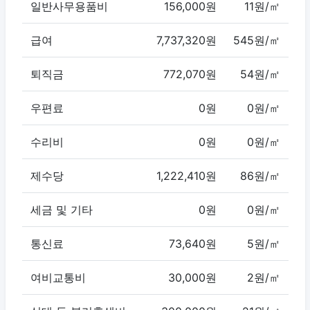
일반사무용품비
156,000원
11원/㎡
급여
7,737,320원
545원/㎡
퇴직금
772,070원
54원/㎡
우편료
0원
0원/㎡
수리비
0원
0원/㎡
제수당
1,222,410원
86원/㎡
세금 및 기타
0원
0원/㎡
통신료
73,640원
5원/㎡
여비교통비
30,000원
2원/㎡