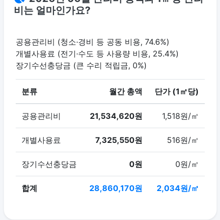
비는 얼마인가요?
공용관리비 (청소·경비 등 공동 비용, 74.6%)
개별사용료 (전기·수도 등 사용량 비용, 25.4%)
장기수선충당금 (큰 수리 적립금, 0%)
분류
월간 총액
단가 (1㎡당)
공용관리비
21,534,620원
1,518원/㎡
개별사용료
7,325,550원
516원/㎡
장기수선충당금
0원
0원/㎡
합계
28,860,170원
2,034원/㎡