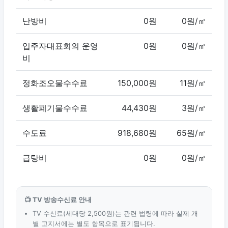
난방비
0원
0원/㎡
입주자대표회의 운영
0원
0원/㎡
비
정화조오물수수료
150,000원
11원/㎡
생활폐기물수수료
44,430원
3원/㎡
수도료
918,680원
65원/㎡
급탕비
0원
0원/㎡
📺 TV 방송수신료 안내
TV 수신료(세대당 2,500원)는 관련 법령에 따라 실제 개
별 고지서에는 별도 항목으로 표기됩니다.