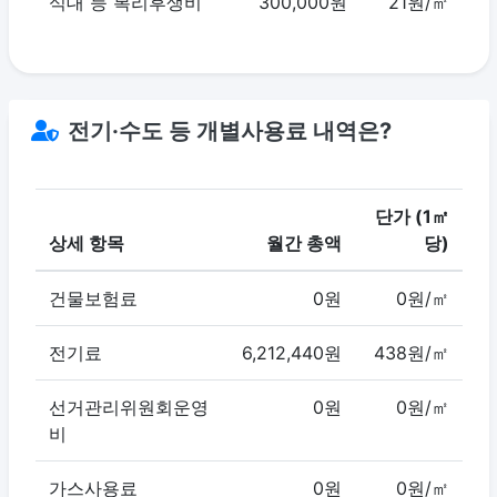
식대 등 복리후생비
300,000원
21원/㎡
전기·수도 등 개별사용료 내역은?
단가 (1㎡
상세 항목
월간 총액
당)
건물보험료
0원
0원/㎡
전기료
6,212,440원
438원/㎡
선거관리위원회운영
0원
0원/㎡
비
가스사용료
0원
0원/㎡