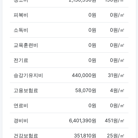
피복비
0원
0원/㎡
소독비
0원
0원/㎡
교육훈련비
0원
0원/㎡
전기료
0원
0원/㎡
승강기유지비
440,000원
31원/㎡
고용보험료
58,070원
4원/㎡
연료비
0원
0원/㎡
경비비
6,401,390원
451원/㎡
건강보험료
351,810원
25원/㎡