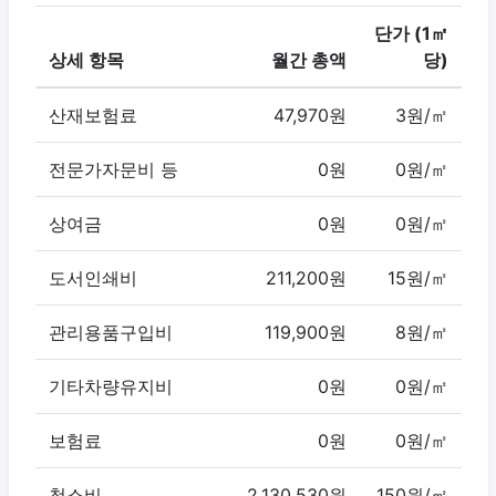
단가 (1㎡
상세 항목
월간 총액
당)
산재보험료
47,970원
3원/㎡
전문가자문비 등
0원
0원/㎡
상여금
0원
0원/㎡
도서인쇄비
211,200원
15원/㎡
관리용품구입비
119,900원
8원/㎡
기타차량유지비
0원
0원/㎡
보험료
0원
0원/㎡
청소비
2,130,530원
150원/㎡