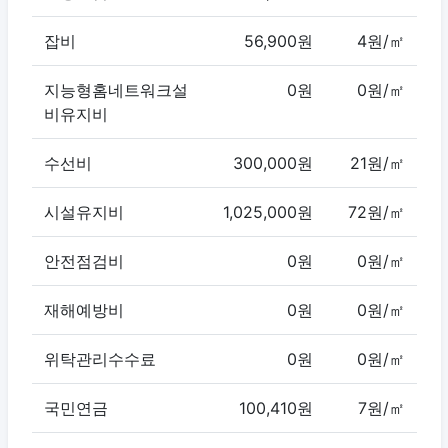
잡비
56,900원
4원/㎡
지능형홈네트워크설
0원
0원/㎡
비유지비
수선비
300,000원
21원/㎡
시설유지비
1,025,000원
72원/㎡
안전점검비
0원
0원/㎡
재해예방비
0원
0원/㎡
위탁관리수수료
0원
0원/㎡
국민연금
100,410원
7원/㎡