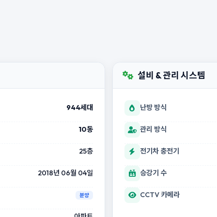
설비 & 관리 시스템
944세대
난방 방식
10동
관리 방식
25층
전기차 충전기
2018년 06월 04일
승강기 수
CCTV 카메라
분양
아파트