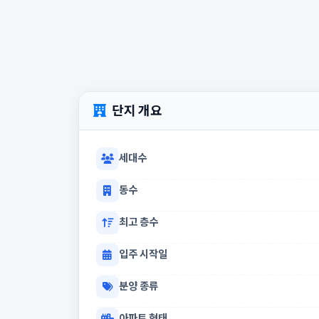
단지 개요
세대수
동수
최고 층수
입주 시작일
분양 종류
아파트 형태