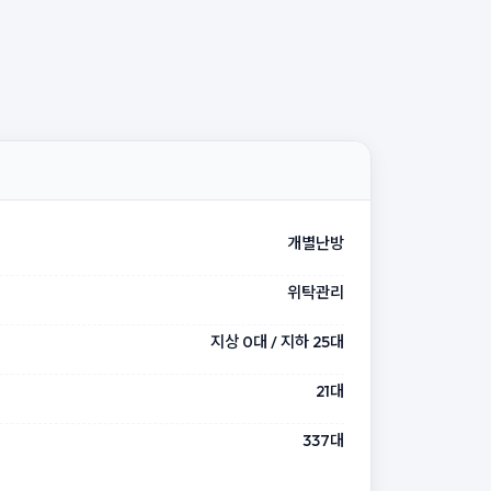
개별난방
위탁관리
지상 0대 / 지하 25대
21대
337대