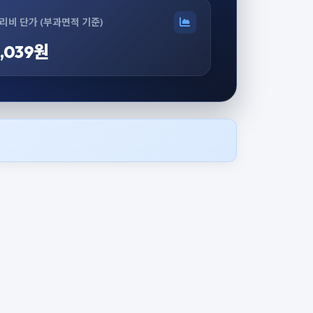
리비 단가 (부과면적 기준)
,039원