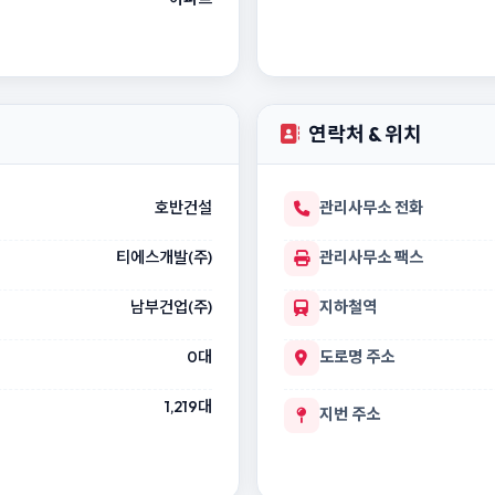
연락처 & 위치
호반건설
관리사무소 전화
티에스개발(주)
관리사무소 팩스
남부건업(주)
지하철역
0대
도로명 주소
1,219대
지번 주소