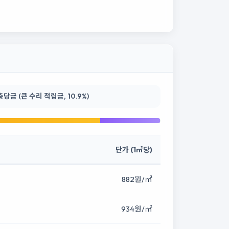
금 (큰 수리 적립금, 10.9%)
단가 (1㎡당)
882원/㎡
934원/㎡