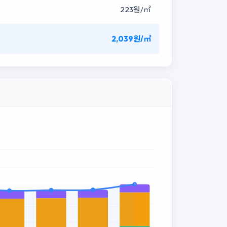
223원/㎡
2,039원/㎡