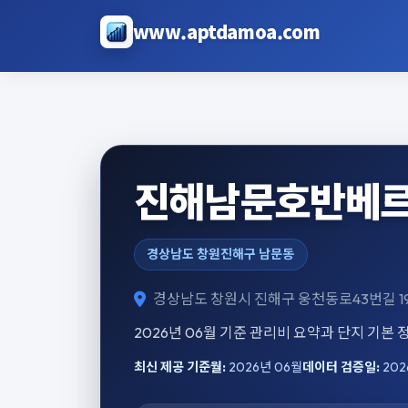
본문으로 건너뛰기
www.aptdamoa.com
진해남문호반베르
경상남도 창원진해구 남문동
경상남도 창원시 진해구 웅천동로43번길 1
2026년 06월 기준 관리비 요약과 단지 기본
최신 제공 기준월:
2026년 06월
데이터 검증일:
202