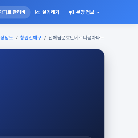
아파트 관리비
실거래가
분양 정보
경상남도
창원진해구
진해남문호반베르디움아파트