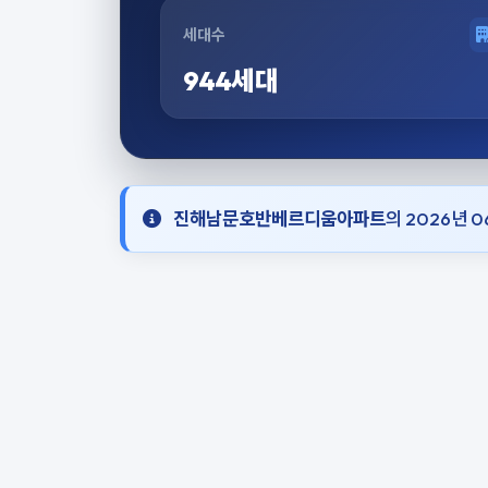
세대수
944세대
진해남문호반베르디움아파트
의 2026년 