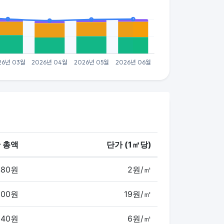
 총액
단가 (1㎡당)
480원
2원/㎡
000원
19원/㎡
340원
6원/㎡