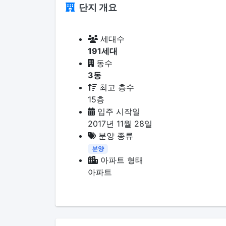
단지 개요
세대수
191세대
동수
3동
최고 층수
15층
입주 시작일
2017년 11월 28일
분양 종류
분양
아파트 형태
아파트