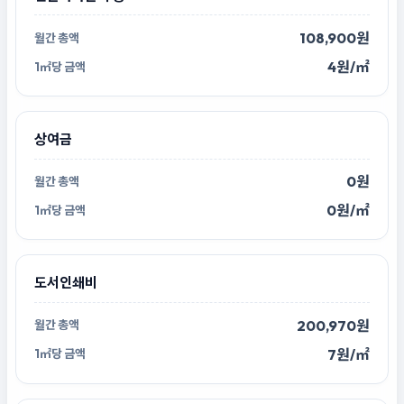
108,900원
4원/㎡
상여금
0원
0원/㎡
도서인쇄비
200,970원
7원/㎡