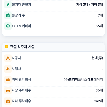
전기차 충전기
지상 3대 / 지하 3대
승강기 수
7대
CCTV 카메라
25대
건설 & 주차 시설
시공사
현대(주)
시행사
.
위탁 관리회사
(주)한영파트너스에프에이치
지상 주차대수
36대
지하 주차대수
242대