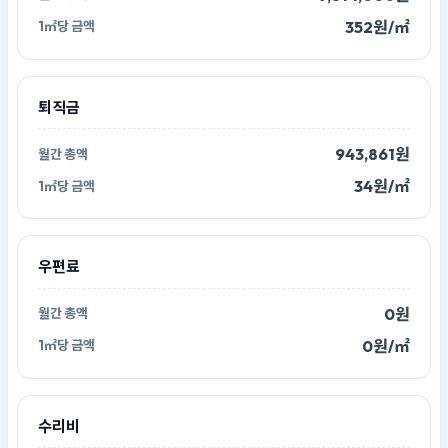
352원/㎡
퇴직금
943,861원
34원/㎡
우편료
0원
0원/㎡
수리비