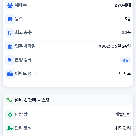
세대수
270세대
동수
3동
최고 층수
23층
입주 시작일
1998년 06월 24일
분양 종류
분양
아파트 형태
아파트
설비 & 관리 시스템
난방 방식
개별난방
관리 방식
위탁관리