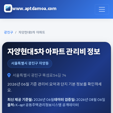
본문으로 건너뛰기
www.aptdamoa.com
광진구
자양현대5차 아파트
자양현대5차 아파트 관리비 정보
서울특별시 광진구 자양동
서울특별시 광진구 뚝섬로54길 74
2026년 06월 기준 관리비 요약과 단지 기본 정보를 확인하세
요.
최신 제공 기준월:
2026년 06월
데이터 검증일:
2026년 08월 06일
출처:
K-apt 공동주택관리정보시스템 공개데이터