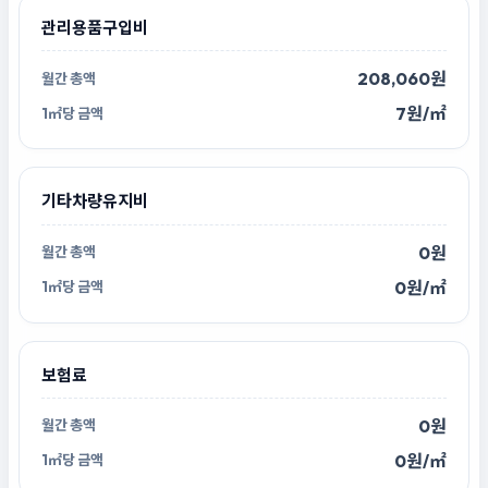
관리용품구입비
208,060원
7원/㎡
기타차량유지비
0원
0원/㎡
보험료
0원
0원/㎡