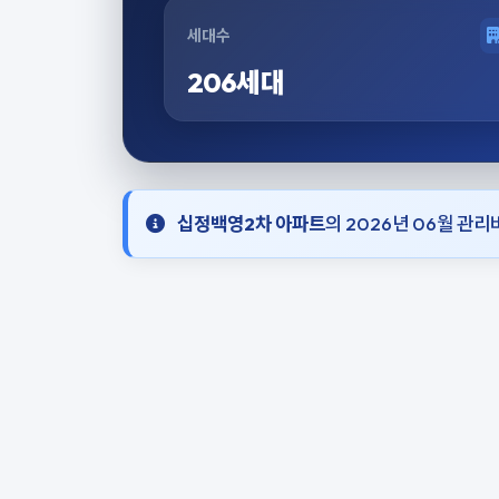
세대수
206세대
십정백영2차 아파트
의 2026년 06월 관