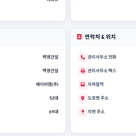
연락처 & 위치
백영건설
관리사무소 전화
백영건설
관리사무소 팩스
에이비엠(주)
지하철역
52대
도로명 주소
69대
지번 주소