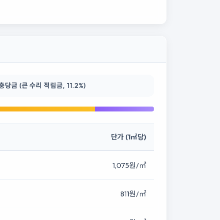
금 (큰 수리 적립금, 11.2%)
단가 (1㎡당)
1,075원/㎡
811원/㎡