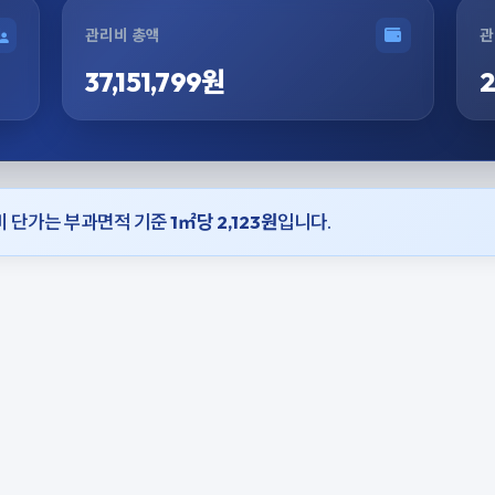
관리비 총액
관
37,151,799원
2
리비 단가는 부과면적 기준
1㎡당 2,123원
입니다.