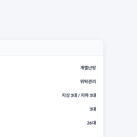
개별난방
위탁관리
지상 3대 / 지하 3대
3대
26대