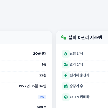
설비 & 관리 시스템
206세대
난방 방식
1동
관리 방식
22층
전기차 충전기
1997년 05월 06일
승강기 수
CCTV 카메라
분양
아파트