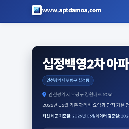
본문으로 건너뛰기
www.aptdamoa.com
십정백영2차 아파
인천광역시 부평구 십정동
인천광역시 부평구 경원대로 1086
2026년 06월 기준 관리비 요약과 단지 기본
최신 제공 기준월:
2026년 06월
데이터 검증일:
202