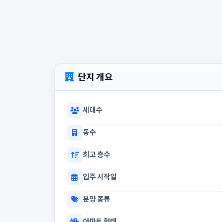
단지 개요
세대수
동수
최고 층수
입주 시작일
분양 종류
아파트 형태