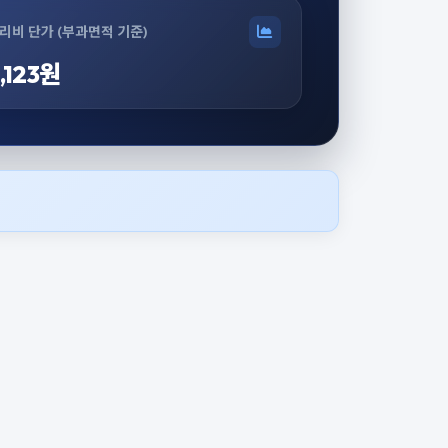
리비 단가 (부과면적 기준)
,123원