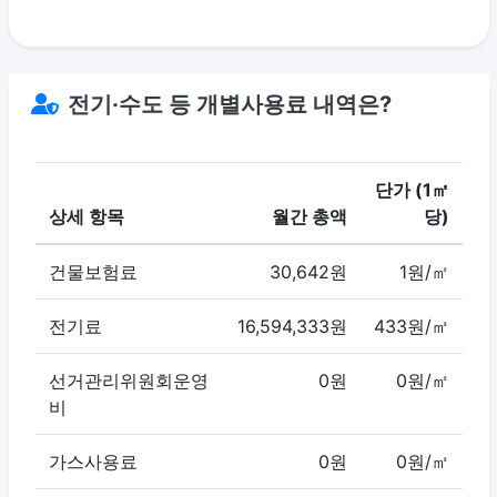
전기·수도 등 개별사용료 내역은?
단가 (1㎡
상세 항목
월간 총액
당)
건물보험료
30,642원
1원/㎡
전기료
16,594,333원
433원/㎡
선거관리위원회운영
0원
0원/㎡
비
가스사용료
0원
0원/㎡