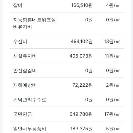
잡비
166,510원
4원/㎡
지능형홈네트워크설
0원
0원/㎡
비유지비
수선비
494,102원
13원/㎡
시설유지비
405,073원
11원/㎡
안전점검비
0원
0원/㎡
재해예방비
72,222원
2원/㎡
위탁관리수수료
0원
0원/㎡
국민연금
649,780원
17원/㎡
일반사무용품비
183,375원
5원/㎡