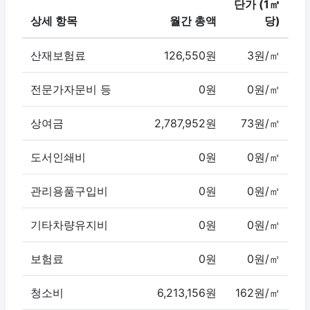
단가 (1㎡
상세 항목
월간 총액
당)
산재보험료
126,550원
3원/㎡
전문가자문비 등
0원
0원/㎡
상여금
2,787,952원
73원/㎡
도서인쇄비
0원
0원/㎡
관리용품구입비
0원
0원/㎡
기타차량유지비
0원
0원/㎡
보험료
0원
0원/㎡
청소비
6,213,156원
162원/㎡