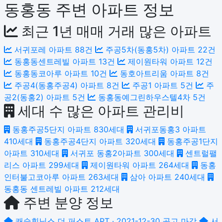
동홍동 주변 아파트 정보
최근 1년 매매 거래 많은 아파트
서귀포레 아파트
88건
주공5차(동홍5차) 아파트
22건
동홍동센트레빌 아파트
13건
제이원타워 아파트
12건
동홍동코아루 아파트
10건
동호아트리움 아파트
8건
주공4(동홍주공4) 아파트
8건
주공1 아파트
5건
주
공2(동홍2) 아파트
5건
동홍동예그린하우스텔4차
5건
세대 수 많은 아파트 관리비
동홍주공5단지 아파트
830세대
서귀포동홍3 아파트
410세대
동홍주공4단지 아파트
320세대
동홍주공1단지
아파트
310세대
서귀포 동홍2아파트
300세대
센트럴팰
리스 아파트
299세대
제이원타워 아파트
264세대
동홍
인터불고코아루 아파트
263세대
삼아 아파트
240세대
동홍동 센트레빌 아파트
212세대
주변 분양 정보
캐슬휘닉스 더 퍼스트
APT · 2021-12-30 공고
마감
서