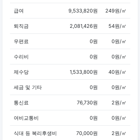
급여
9,533,820원
249원/㎡
퇴직금
2,081,426원
54원/㎡
우편료
0원
0원/㎡
수리비
0원
0원/㎡
제수당
1,533,800원
40원/㎡
세금 및 기타
0원
0원/㎡
통신료
76,730원
2원/㎡
여비교통비
0원
0원/㎡
식대 등 복리후생비
70,000원
2원/㎡