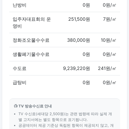
난방비
0원
0원/㎡
입주자대표회의 운
251,500원
7원/㎡
영비
정화조오물수수료
380,000원
10원/㎡
생활폐기물수수료
0원
0원/㎡
수도료
9,239,220원
241원/㎡
급탕비
0원
0원/㎡
📺 TV 방송수신료 안내
TV 수신료(세대당 2,500원)는 관련 법령에 따라 실제 개
별 고지서에는 별도 항목으로 표기됩니다.
공공데이터 제공 기준상 독립된 항목이 제공되지 않고, 개