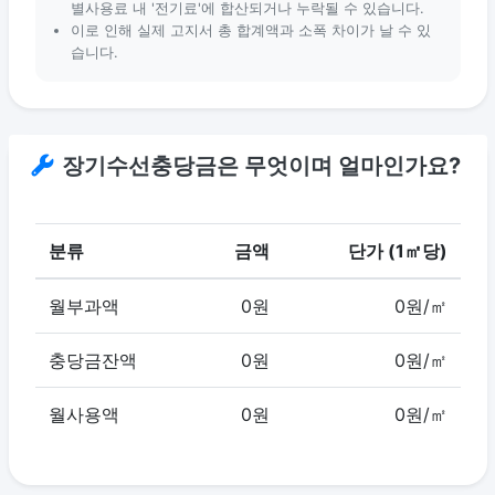
별사용료 내 '전기료'에 합산되거나 누락될 수 있습니다.
이로 인해 실제 고지서 총 합계액과 소폭 차이가 날 수 있
습니다.
장기수선충당금은 무엇이며 얼마인가요?
분류
금액
단가 (1㎡당)
월부과액
0원
0원/㎡
충당금잔액
0원
0원/㎡
월사용액
0원
0원/㎡