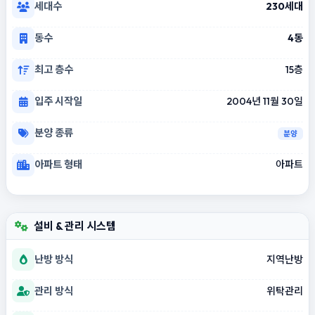
세대수
230세대
동수
4동
최고 층수
15층
입주 시작일
2004년 11월 30일
분양 종류
분양
아파트 형태
아파트
설비 & 관리 시스템
난방 방식
지역난방
관리 방식
위탁관리