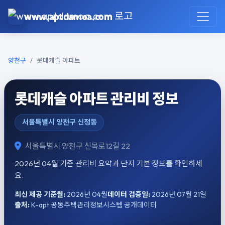
본문으로 건너뛰기
www.aptdamoa.com
양천구
롯데캐슬 아파트
롯데캐슬 아파트 관리비 정보
서울특별시 양천구 신정동
서울특별시 양천구 신목로12길 22
2026년 04월 기준 관리비 요약과 단지 기본 정보를 확인하세
요.
최신 제공 기준월:
2026년 04월
데이터 검증일:
2026년 07월 21일
출처:
K-apt 공동주택관리정보시스템 공개데이터