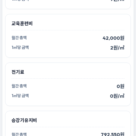
교육훈련비
42,000원
2원/㎡
전기료
0원
0원/㎡
승강기유지비
792,550원