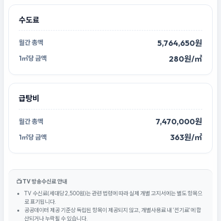
수도료
5,764,650원
280원/㎡
급탕비
7,470,000원
363원/㎡
📺 TV 방송수신료 안내
TV 수신료(세대당 2,500원)는 관련 법령에 따라 실제 개별 고지서에는 별도 항목으
로 표기됩니다.
공공데이터 제공 기준상 독립된 항목이 제공되지 않고, 개별사용료 내 '전기료'에 합
산되거나 누락될 수 있습니다.