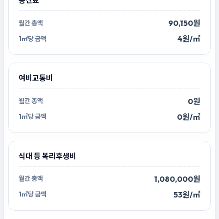
통신료
90,150원
4원/㎡
여비교통비
0원
0원/㎡
식대 등 복리후생비
1,080,000원
53원/㎡