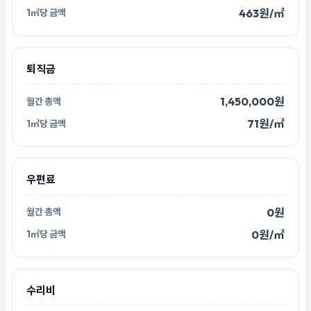
463원/㎡
퇴직금
1,450,000원
71원/㎡
우편료
0원
0원/㎡
수리비