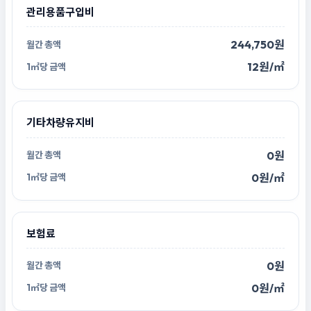
관리용품구입비
244,750원
12원/㎡
기타차량유지비
0원
0원/㎡
보험료
0원
0원/㎡