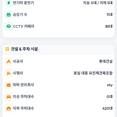
전기차 충전기
지상 0대 / 지하 5대
승강기 수
11대
CCTV 카메라
85대
건설 & 주차 시설
시공사
롯데건설
시행사
동일 대흥 유진재건축조합
위탁 관리회사
shy
지상 주차대수
0대
지하 주차대수
420대