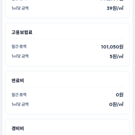
39원/㎡
고용보험료
101,050원
5원/㎡
연료비
0원
0원/㎡
경비비