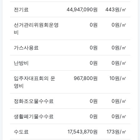
전기료
44,947,090원
443원/㎡
선거관리위원회운영
0원
0원/㎡
비
가스사용료
0원
0원/㎡
난방비
0원
0원/㎡
입주자대표회의 운
967,800원
10원/㎡
영비
정화조오물수수료
0원
0원/㎡
생활폐기물수수료
0원
0원/㎡
수도료
17,543,870원
173원/㎡