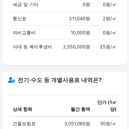
세금 및 기타
0원
0원/㎡
통신료
211,040원
2원/㎡
여비교통비
10,000원
0원/㎡
식대 등 복리후생비
2,550,000원
25원/㎡
전기·수도 등 개별사용료 내역은?
단가 (1㎡
상세 항목
월간 총액
당)
건물보험료
3,051,060원
30원/㎡