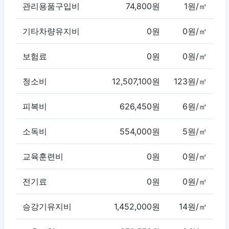
관리용품구입비
74,800원
1원/㎡
기타차량유지비
0원
0원/㎡
보험료
0원
0원/㎡
청소비
12,507,100원
123원/㎡
피복비
626,450원
6원/㎡
소독비
554,000원
5원/㎡
교육훈련비
0원
0원/㎡
전기료
0원
0원/㎡
승강기유지비
1,452,000원
14원/㎡