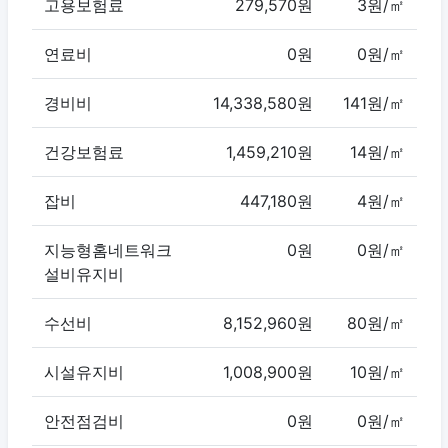
고용보험료
279,570원
3원/㎡
연료비
0원
0원/㎡
경비비
14,338,580원
141원/㎡
건강보험료
1,459,210원
14원/㎡
잡비
447,180원
4원/㎡
지능형홈네트워크
0원
0원/㎡
설비유지비
수선비
8,152,960원
80원/㎡
시설유지비
1,008,900원
10원/㎡
안전점검비
0원
0원/㎡