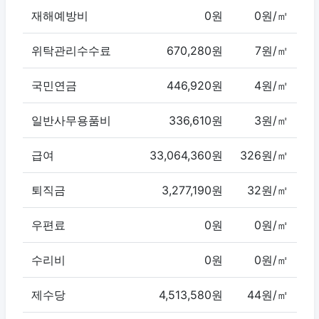
재해예방비
0원
0원/㎡
위탁관리수수료
670,280원
7원/㎡
국민연금
446,920원
4원/㎡
일반사무용품비
336,610원
3원/㎡
급여
33,064,360원
326원/㎡
퇴직금
3,277,190원
32원/㎡
우편료
0원
0원/㎡
수리비
0원
0원/㎡
제수당
4,513,580원
44원/㎡