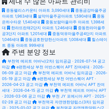
세대 수 많은 아파트 관리비
중동팰리스카운티 아파트
3,090세대
중동금강마을주공
아파트
1,963세대
설악마을주공아파트
1,590세대
중동
은하수타운
1,540세대
중동보람마을아주 아파트
1,398세
대
한라뜨란채2단지 아파트
1,246세대
중동한라마을주
공3단지 아파트
1,201세대
중동덕유마을주공4단지 아파트
1,046세대
중동금호한양한신아파트
1,008세대
힐스테이
트 중동 아파트
999세대
주변 분양 정보
부천역 에피트 어바닉(2차)
임의공급 · 2026-07-14 공고
마감
e편한세상 부천 어반스퀘어
APT 잔여세대 · 2026-
06-09 공고
마감
부천역 에피트 어바닉
임의공급 · 2026-
05-19 공고
마감
e편한세상 부천 어반스퀘어
APT ·
2026-04-23 공고
마감
부천역 에피트 어바닉
APT 잔여
세대 · 2026-04-15 공고
마감
부천역 에피트 어바닉
APT
· 2026-03-06 공고
마감
부천 JY 포에시아
APT · 2025-
02-28 공고
마감
부천역곡 자연앤한양립스(3차)
임의공
급 · 2025-01-02 공고
마감
부천역곡 자연앤한양립스(2