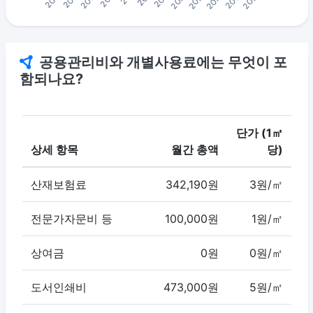
공용관리비와 개별사용료에는 무엇이 포
함되나요?
단가 (1㎡
상세 항목
월간 총액
당)
산재보험료
342,190원
3원/㎡
전문가자문비 등
100,000원
1원/㎡
상여금
0원
0원/㎡
도서인쇄비
473,000원
5원/㎡