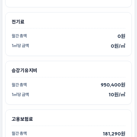
전기료
0원
0원/㎡
승강기유지비
950,400원
10원/㎡
고용보험료
181,290원