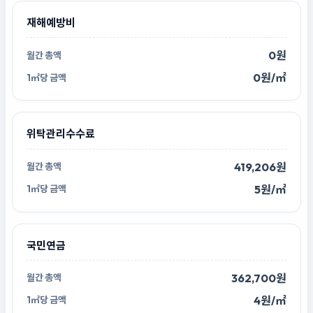
재해예방비
0원
0원/㎡
위탁관리수수료
419,206원
5원/㎡
국민연금
362,700원
4원/㎡