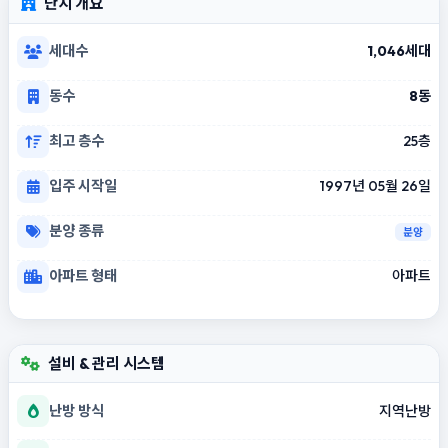
단지 개요
세대수
1,046세대
동수
8동
최고 층수
25층
입주 시작일
1997년 05월 26일
분양 종류
분양
아파트 형태
아파트
설비 & 관리 시스템
난방 방식
지역난방