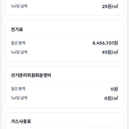
25원/㎡
전기료
8,456,701원
93원/㎡
선거관리위원회운영비
0원
0원/㎡
가스사용료