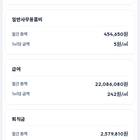
일반사무용품비
454,650원
5원/㎡
급여
22,086,080원
242원/㎡
퇴직금
2,579,810원