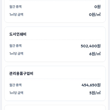
0원
0원/㎡
도서인쇄비
502,400원
6원/㎡
관리용품구입비
454,650원
5원/㎡