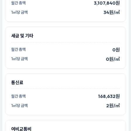
3,107,840원
34원/㎡
세금 및 기타
0원
0원/㎡
통신료
168,632원
2원/㎡
여비교통비