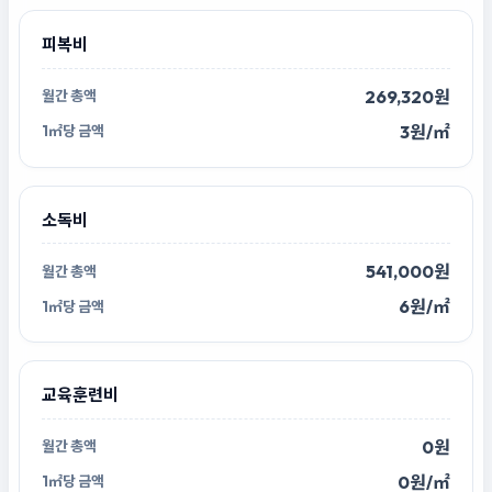
피복비
269,320원
3원/㎡
소독비
541,000원
6원/㎡
교육훈련비
0원
0원/㎡