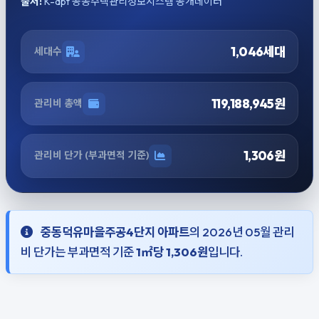
출처:
K-apt 공동주택관리정보시스템 공개데이터
1,046세대
세대수
119,188,945원
관리비 총액
1,306원
관리비 단가 (부과면적 기준)
중동덕유마을주공4단지 아파트
의 2026년 05월 관리
비 단가는 부과면적 기준
1㎡당 1,306원
입니다.