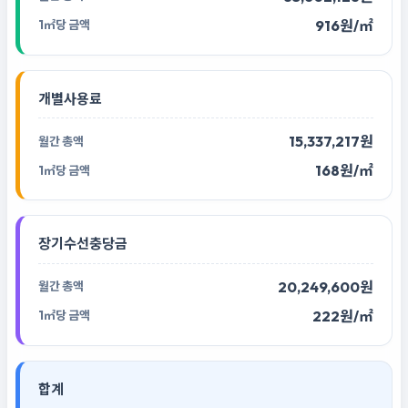
916원/㎡
개별사용료
15,337,217원
168원/㎡
장기수선충당금
20,249,600원
222원/㎡
합계