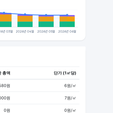
 총액
단가 (1㎡당)
,580원
6원/㎡
,000원
7원/㎡
0원
0원/㎡