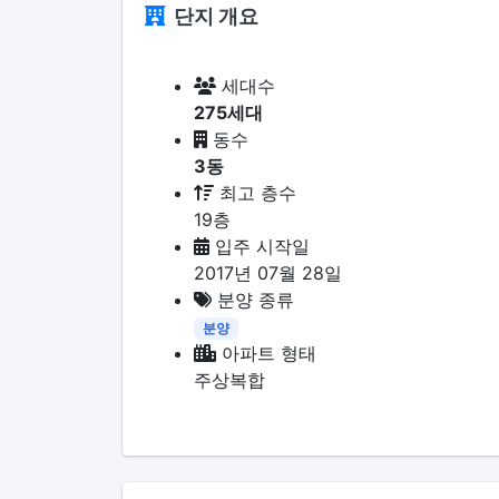
단지 개요
세대수
275세대
동수
3동
최고 층수
19층
입주 시작일
2017년 07월 28일
분양 종류
분양
아파트 형태
주상복합