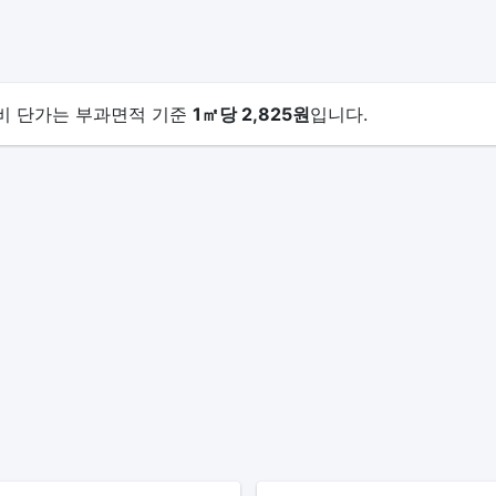
리비 단가는 부과면적 기준
1㎡당 2,825원
입니다.