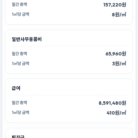
157,220원
8원/㎡
일반사무용품비
65,960원
3원/㎡
급여
8,591,480원
410원/㎡
퇴직금