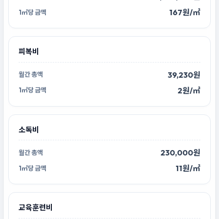
167원/㎡
피복비
39,230원
2원/㎡
소독비
230,000원
11원/㎡
교육훈련비