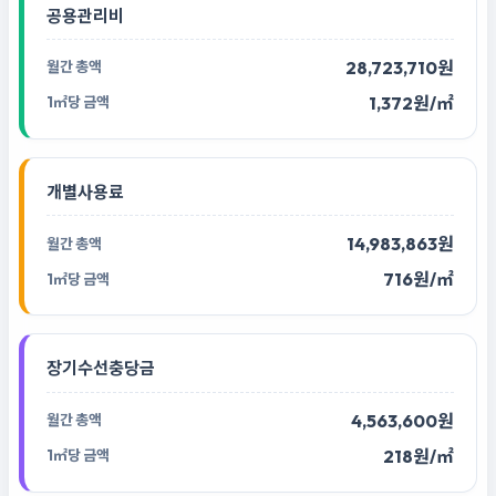
공용관리비
28,723,710원
1,372원/㎡
개별사용료
14,983,863원
716원/㎡
장기수선충당금
4,563,600원
218원/㎡