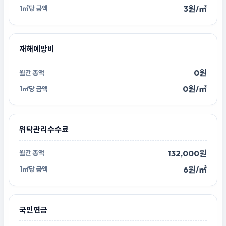
3원/㎡
재해예방비
0원
0원/㎡
위탁관리수수료
132,000원
6원/㎡
국민연금