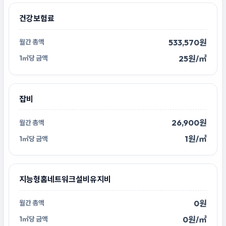
건강보험료
533,570원
25원/㎡
잡비
26,900원
1원/㎡
지능형홈네트워크설비유지비
0원
0원/㎡