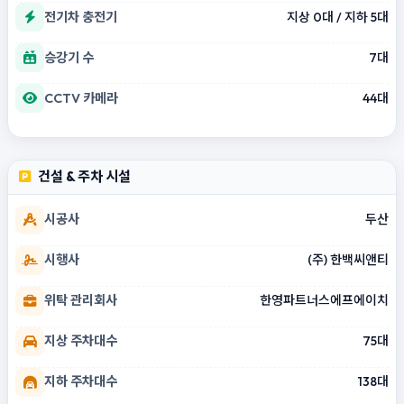
전기차 충전기
지상 0대 / 지하 5대
승강기 수
7대
CCTV 카메라
44대
건설 & 주차 시설
시공사
두산
시행사
(주) 한백씨앤티
위탁 관리회사
한영파트너스에프에이치
지상 주차대수
75대
지하 주차대수
138대