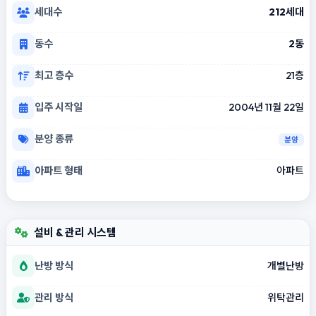
세대수
212세대
동수
2동
최고 층수
21층
입주 시작일
2004년 11월 22일
분양 종류
분양
아파트 형태
아파트
설비 & 관리 시스템
난방 방식
개별난방
관리 방식
위탁관리