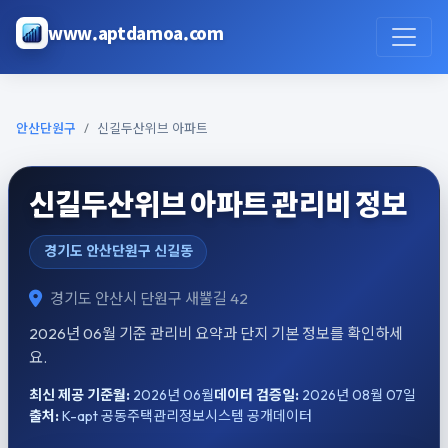
본문으로 건너뛰기
www.aptdamoa.com
안산단원구
신길두산위브 아파트
신길두산위브 아파트 관리비 정보
경기도 안산단원구 신길동
경기도 안산시 단원구 새뿔길 42
2026년 06월 기준 관리비 요약과 단지 기본 정보를 확인하세
요.
최신 제공 기준월:
2026년 06월
데이터 검증일:
2026년 08월 07일
출처:
K-apt 공동주택관리정보시스템 공개데이터