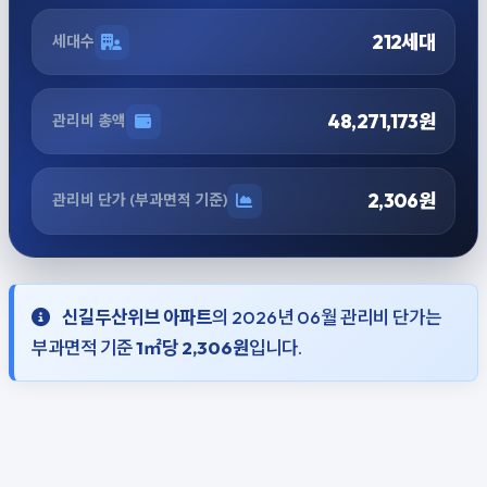
212세대
세대수
48,271,173원
관리비 총액
2,306원
관리비 단가 (부과면적 기준)
신길두산위브 아파트
의 2026년 06월 관리비 단가는
부과면적 기준
1㎡당 2,306원
입니다.