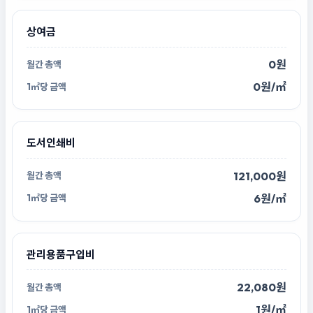
상여금
0원
0원/㎡
도서인쇄비
121,000원
6원/㎡
관리용품구입비
22,080원
1원/㎡