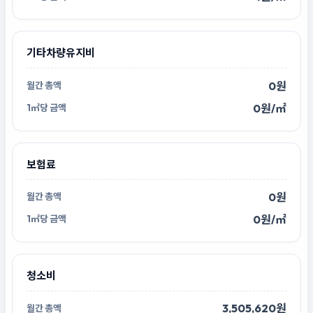
기타차량유지비
0원
0원/㎡
보험료
0원
0원/㎡
청소비
3,505,620원