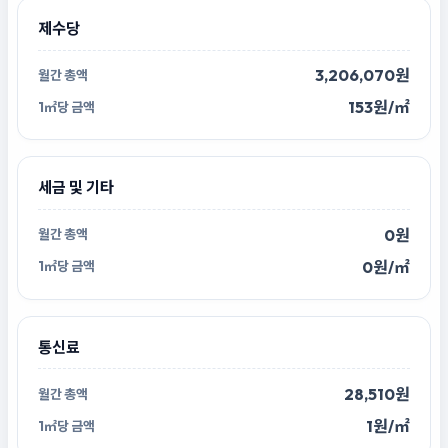
제수당
3,206,070원
153원/㎡
세금 및 기타
0원
0원/㎡
통신료
28,510원
1원/㎡