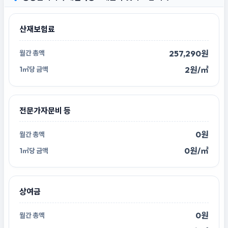
산재보험료
257,290원
2원/㎡
전문가자문비 등
0원
0원/㎡
상여금
0원