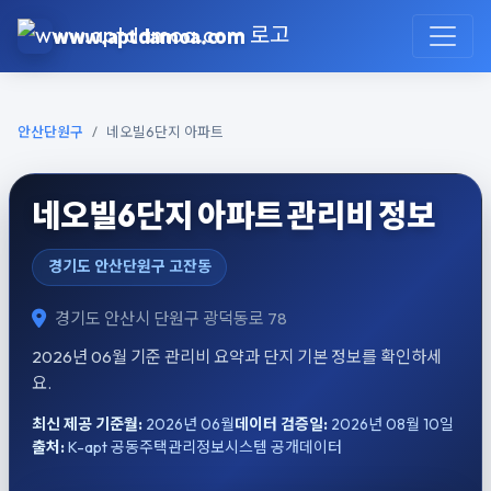
본문으로 건너뛰기
www.aptdamoa.com
안산단원구
네오빌6단지 아파트
네오빌6단지 아파트 관리비 정보
경기도 안산단원구 고잔동
경기도 안산시 단원구 광덕동로 78
2026년 06월 기준 관리비 요약과 단지 기본 정보를 확인하세
요.
최신 제공 기준월:
2026년 06월
데이터 검증일:
2026년 08월 10일
출처:
K-apt 공동주택관리정보시스템 공개데이터