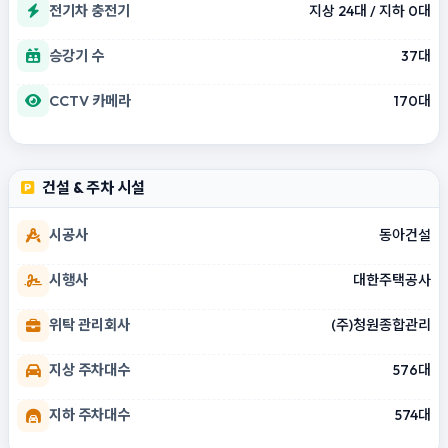
전기차 충전기
지상 24대 / 지하 0대
승강기 수
37대
CCTV 카메라
170대
건설 & 주차 시설
시공사
동아건설
시행사
대한주택공사
위탁 관리회사
(주)청원종합관리
지상 주차대수
576대
지하 주차대수
574대