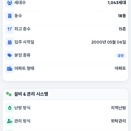
세대수
1,043세대
동수
18동
최고 층수
15층
입주 시작일
2000년 05월 06일
분양 종류
분양
아파트 형태
아파트
설비 & 관리 시스템
난방 방식
지역난방
관리 방식
위탁관리