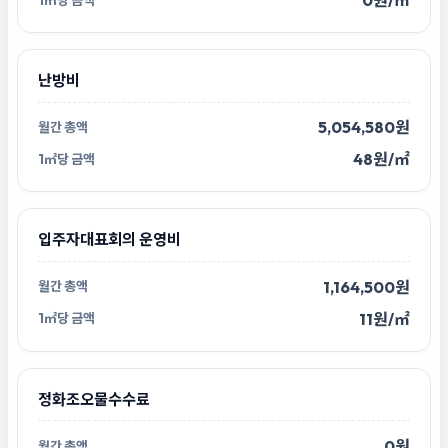
0원/㎡
난방비
5,054,580원
48원/㎡
입주자대표회의 운영비
1,164,500원
11원/㎡
정화조오물수수료
0원