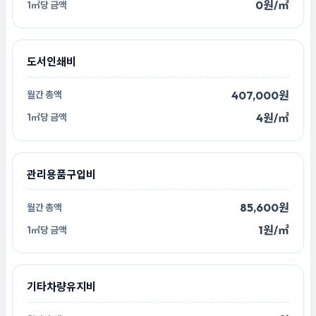
0원/㎡
도서인쇄비
407,000원
4원/㎡
관리용품구입비
85,600원
1원/㎡
기타차량유지비