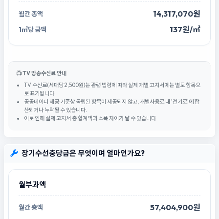
14,317,070원
137원/㎡
📺 TV 방송수신료 안내
TV 수신료(세대당 2,500원)는 관련 법령에 따라 실제 개별 고지서에는 별도 항목으
로 표기됩니다.
공공데이터 제공 기준상 독립된 항목이 제공되지 않고, 개별사용료 내 '전기료'에 합
산되거나 누락될 수 있습니다.
이로 인해 실제 고지서 총 합계액과 소폭 차이가 날 수 있습니다.
장기수선충당금은 무엇이며 얼마인가요?
월부과액
57,404,900원