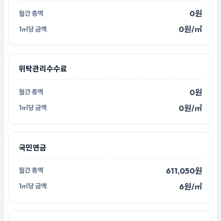
0원
0원/㎡
위탁관리수수료
0원
0원/㎡
국민연금
611,050원
6원/㎡