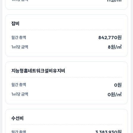
잡비
842,770원
8원/㎡
지능형홈네트워크설비유지비
0원
0원/㎡
수선비
3,383,930원