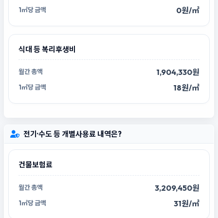
0원/㎡
식대 등 복리후생비
1,904,330원
18원/㎡
전기·수도 등 개별사용료 내역은?
건물보험료
3,209,450원
31원/㎡