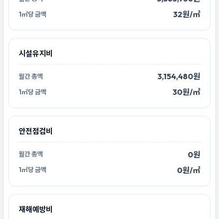
32원/㎡
시설유지비
3,154,480원
30원/㎡
안전점검비
0원
0원/㎡
재해예방비