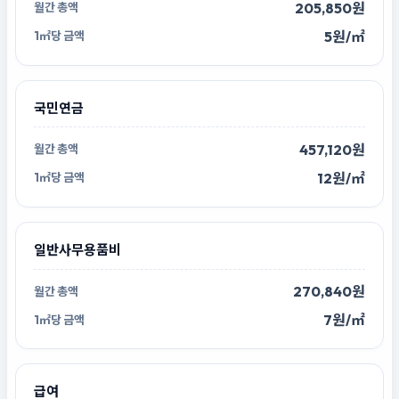
205,850원
5원/㎡
국민연금
457,120원
12원/㎡
일반사무용품비
270,840원
7원/㎡
급여