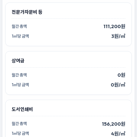
전문가자문비 등
111,200원
3원/㎡
상여금
0원
0원/㎡
도서인쇄비
156,200원
4원/㎡