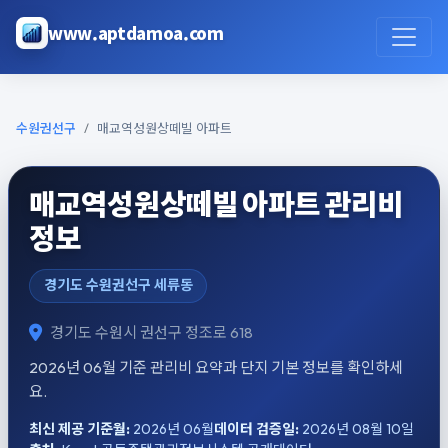
본문으로 건너뛰기
www.aptdamoa.com
수원권선구
매교역성원상떼빌 아파트
매교역성원상떼빌 아파트 관리비
정보
경기도 수원권선구 세류동
경기도 수원시 권선구 정조로 618
2026년 06월 기준 관리비 요약과 단지 기본 정보를 확인하세
요.
최신 제공 기준월:
2026년 06월
데이터 검증일:
2026년 08월 10일