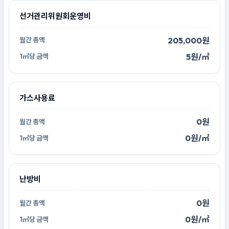
선거관리위원회운영비
205,000원
5원/㎡
가스사용료
0원
0원/㎡
난방비
0원
0원/㎡