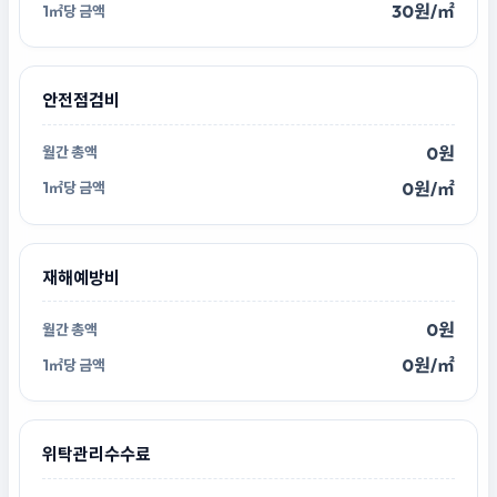
30원/㎡
안전점검비
0원
0원/㎡
재해예방비
0원
0원/㎡
위탁관리수수료