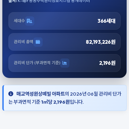
출처:
K-apt 공동주택관리정보시스템 공개데이터
366세대
세대수
82,193,226원
관리비 총액
2,196원
관리비 단가 (부과면적 기준)
매교역성원상떼빌 아파트
의 2026년 06월 관리비 단가
는 부과면적 기준
1㎡당 2,196원
입니다.