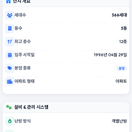
단지 개요
세대수
366세대
동수
3동
최고 층수
12층
입주 시작일
1996년 04월 29일
분양 종류
분양
아파트 형태
아파트
설비 & 관리 시스템
난방 방식
개별난방