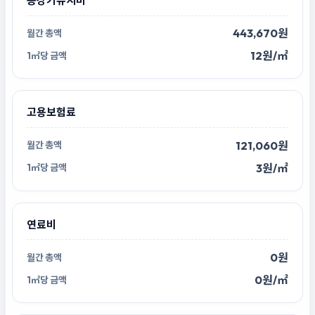
승강기유지비
443,670원
12원/㎡
고용보험료
121,060원
3원/㎡
연료비
0원
0원/㎡