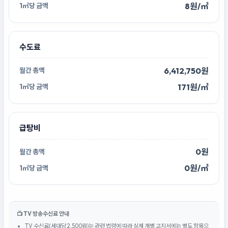
8원/㎡
수도료
6,412,750원
171원/㎡
급탕비
0원
0원/㎡
📺 TV 방송수신료 안내
TV 수신료(세대당 2,500원)는 관련 법령에 따라 실제 개별 고지서에는 별도 항목으