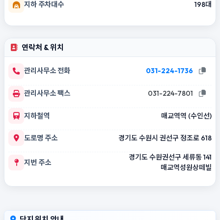
지하 주차대수
198대
연락처 & 위치
관리사무소 전화
031-224-1736
관리사무소 팩스
031-224-7801
지하철역
매교역역 (수인선)
도로명 주소
경기도 수원시 권선구 정조로 618
경기도 수원권선구 세류동 141
지번 주소
매교역성원상떼빌
단지 위치 안내