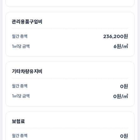
관리용품구입비
236,200원
6원/㎡
기타차량유지비
0원
0원/㎡
보험료
0원