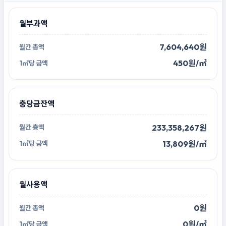
월부과액
7,604,640원
450원/㎡
충당금잔액
233,358,267원
13,809원/㎡
월사용액
0원
0원/㎡