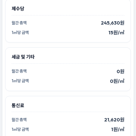
제수당
245,630원
15원/㎡
세금 및 기타
0원
0원/㎡
통신료
21,620원
1원/㎡