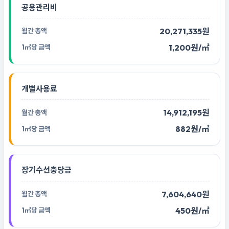
공용관리비
20,271,335원
1,200원/㎡
개별사용료
14,912,195원
882원/㎡
장기수선충당금
7,604,640원
450원/㎡