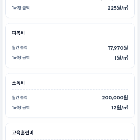
225원/㎡
피복비
17,970원
1원/㎡
소독비
200,000원
12원/㎡
교육훈련비