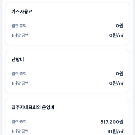
가스사용료
0원
0원/㎡
난방비
0원
0원/㎡
입주자대표회의 운영비
517,200원
31원/㎡