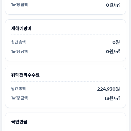
0원/㎡
재해예방비
0원
0원/㎡
위탁관리수수료
224,930원
13원/㎡
국민연금