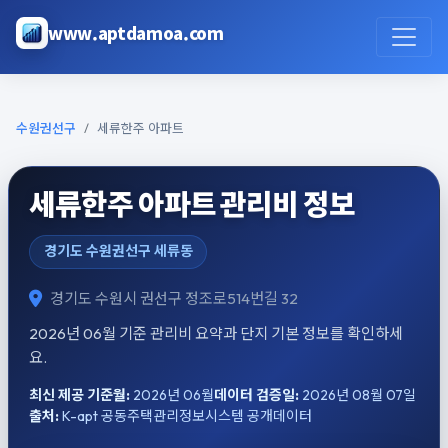
본문으로 건너뛰기
www.aptdamoa.com
수원권선구
세류한주 아파트
세류한주 아파트 관리비 정보
경기도 수원권선구 세류동
경기도 수원시 권선구 정조로514번길 32
2026년 06월 기준 관리비 요약과 단지 기본 정보를 확인하세
요.
최신 제공 기준월:
2026년 06월
데이터 검증일:
2026년 08월 07일
출처:
K-apt 공동주택관리정보시스템 공개데이터