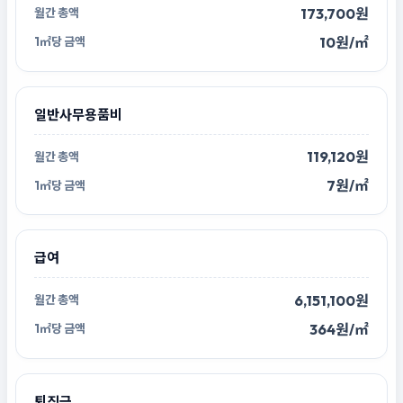
173,700원
10원/㎡
일반사무용품비
119,120원
7원/㎡
급여
6,151,100원
364원/㎡
퇴직금