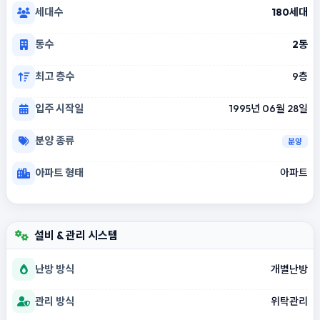
세대수
180세대
동수
2동
최고 층수
9층
입주 시작일
1995년 06월 28일
분양 종류
분양
아파트 형태
아파트
설비 & 관리 시스템
난방 방식
개별난방
관리 방식
위탁관리