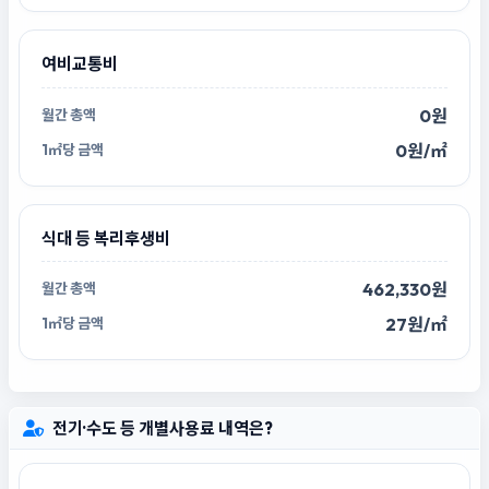
여비교통비
0원
0원/㎡
식대 등 복리후생비
462,330원
27원/㎡
전기·수도 등 개별사용료 내역은?