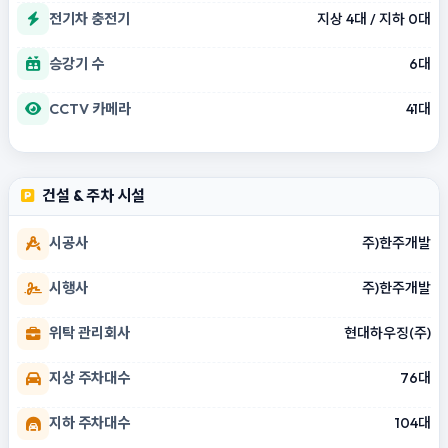
전기차 충전기
지상 4대 / 지하 0대
승강기 수
6대
CCTV 카메라
41대
건설 & 주차 시설
시공사
주)한주개발
시행사
주)한주개발
위탁 관리회사
현대하우징(주)
지상 주차대수
76대
지하 주차대수
104대