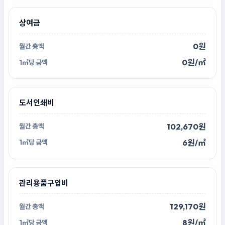
상여금
0원
0원/㎡
도서인쇄비
102,670원
6원/㎡
관리용품구입비
129,170원
8원/㎡