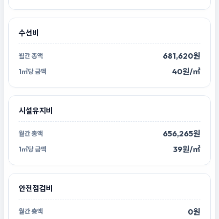
수선비
681,620원
40원/㎡
시설유지비
656,265원
39원/㎡
안전점검비
0원