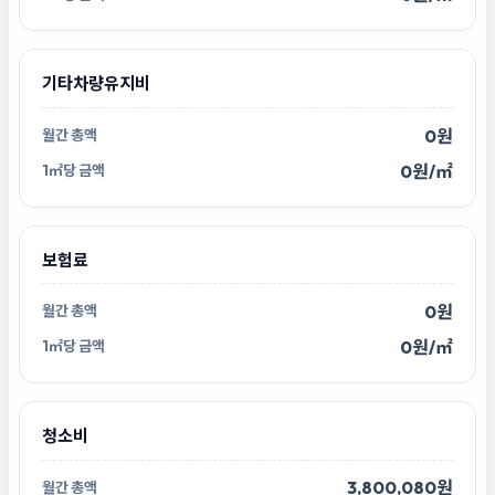
기타차량유지비
0원
0원/㎡
보험료
0원
0원/㎡
청소비
3,800,080원