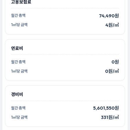
고용보험료
74,490원
4원/㎡
연료비
0원
0원/㎡
경비비
5,601,550원
331원/㎡