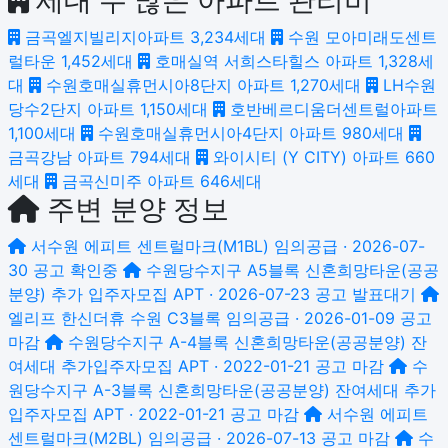
금곡엘지빌리지아파트
3,234세대
수원 모아미래도센트
럴타운
1,452세대
호매실역 서희스타힐스 아파트
1,328세
대
수원호매실휴먼시아8단지 아파트
1,270세대
LH수원
당수2단지 아파트
1,150세대
호반베르디움더센트럴아파트
1,100세대
수원호매실휴먼시아4단지 아파트
980세대
금곡강남 아파트
794세대
와이시티 (Y CITY) 아파트
660
세대
금곡신미주 아파트
646세대
주변 분양 정보
서수원 에피트 센트럴마크(M1BL)
임의공급 · 2026-07-
30 공고
확인중
수원당수지구 A5블록 신혼희망타운(공공
분양) 추가 입주자모집
APT · 2026-07-23 공고
발표대기
엘리프 한신더휴 수원 C3블록
임의공급 · 2026-01-09 공고
마감
수원당수지구 A-4블록 신혼희망타운(공공분양) 잔
여세대 추가입주자모집
APT · 2022-01-21 공고
마감
수
원당수지구 A-3블록 신혼희망타운(공공분양) 잔여세대 추가
입주자모집
APT · 2022-01-21 공고
마감
서수원 에피트
센트럴마크(M2BL)
임의공급 · 2026-07-13 공고
마감
수