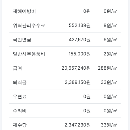
재해예방비
0원
0원/㎡
위탁관리수수료
552,139원
8원/㎡
국민연금
427,670원
6원/㎡
일반사무용품비
155,000원
2원/㎡
급여
20,657,240원
288원/㎡
퇴직금
2,389,150원
33원/㎡
우편료
0원
0원/㎡
수리비
0원
0원/㎡
제수당
2,347,230원
33원/㎡