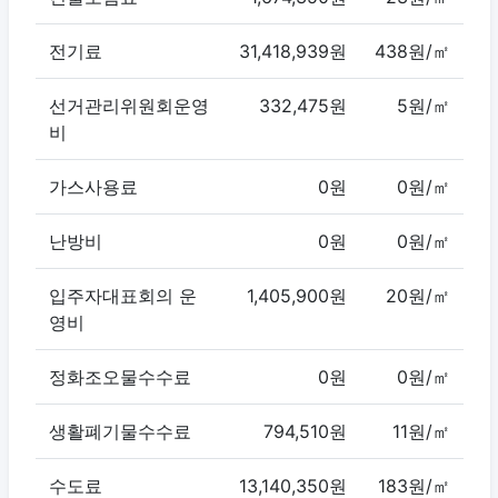
전기료
31,418,939원
438원/㎡
선거관리위원회운영
332,475원
5원/㎡
비
가스사용료
0원
0원/㎡
난방비
0원
0원/㎡
입주자대표회의 운
1,405,900원
20원/㎡
영비
정화조오물수수료
0원
0원/㎡
생활폐기물수수료
794,510원
11원/㎡
수도료
13,140,350원
183원/㎡