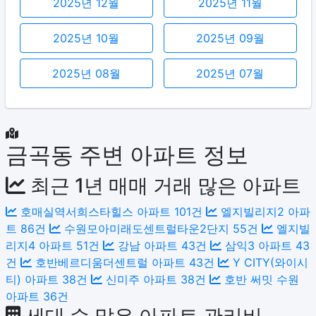
2025년 12월
2025년 11월
2025년 10월
2025년 09월
2025년 08월
2025년 07월
금곡동 주변 아파트 정보
최근 1년 매매 거래 많은 아파트
호매실역서희스타힐스 아파트
101건
엘지빌리지2 아파
트
86건
수원모아미래도센트럴타운2단지
55건
엘지빌
리지4 아파트
51건
강남 아파트
43건
삼익3 아파트
43
건
호반베르디움더센트럴 아파트
43건
Y CITY(와이시
티) 아파트
38건
신미주 아파트
38건
호반 써밋 수원
아파트
36건
세대 수 많은 아파트 관리비