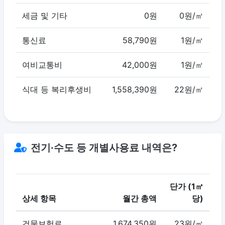
세금 및 기타
0원
0원/㎡
통신료
58,790원
1원/㎡
여비교통비
42,000원
1원/㎡
식대 등 복리후생비
1,558,390원
22원/㎡
전기·수도 등 개별사용료 내역은?
단가 (1㎡
상세 항목
월간 총액
당)
건물보험료
1,674,350원
23원/㎡