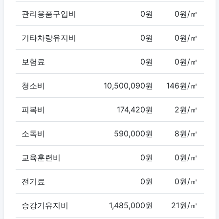
관리용품구입비
0원
0원/㎡
기타차량유지비
0원
0원/㎡
보험료
0원
0원/㎡
청소비
10,500,090원
146원/㎡
피복비
174,420원
2원/㎡
소독비
590,000원
8원/㎡
교육훈련비
0원
0원/㎡
전기료
0원
0원/㎡
승강기유지비
1,485,000원
21원/㎡