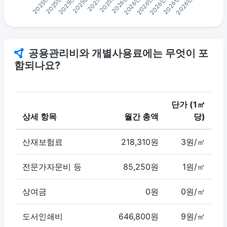
공용관리비와 개별사용료에는 무엇이 포
함되나요?
단가 (1㎡
상세 항목
월간 총액
당)
산재보험료
218,310원
3원/㎡
전문가자문비 등
85,250원
1원/㎡
상여금
0원
0원/㎡
도서인쇄비
646,800원
9원/㎡