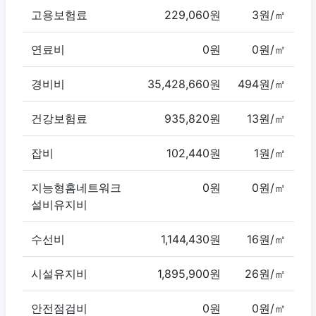
고용보험료
229,060원
3원/㎡
연료비
0원
0원/㎡
경비비
35,428,660원
494원/㎡
건강보험료
935,820원
13원/㎡
잡비
102,440원
1원/㎡
지능형홈네트워크
0원
0원/㎡
설비유지비
수선비
1,144,430원
16원/㎡
시설유지비
1,895,900원
26원/㎡
안전점검비
0원
0원/㎡