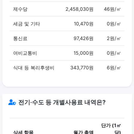
제수당
2,458,030원
46원/㎡
세금 및 기타
10,470원
0원/㎡
통신료
97,426원
2원/㎡
여비교통비
15,000원
0원/㎡
식대 등 복리후생비
343,770원
6원/㎡
전기·수도 등 개별사용료 내역은?
단가 (1㎡
상세 항목
월간 총액
당)