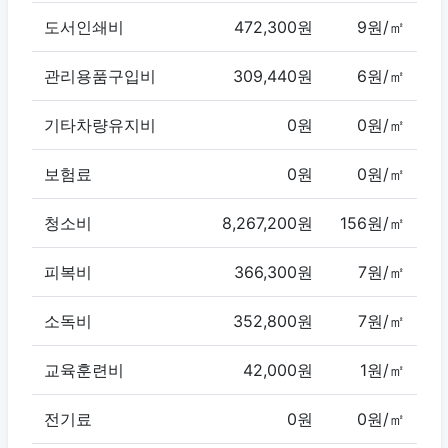
도서인쇄비
472,300원
9원/㎡
관리용품구입비
309,440원
6원/㎡
기타차량유지비
0원
0원/㎡
보험료
0원
0원/㎡
청소비
8,267,200원
156원/㎡
피복비
366,300원
7원/㎡
소독비
352,800원
7원/㎡
교육훈련비
42,000원
1원/㎡
전기료
0원
0원/㎡