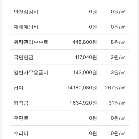
안전점검비
0원
0원/㎡
재해예방비
0원
0원/㎡
위탁관리수수료
448,800원
8원/㎡
국민연금
117,040원
2원/㎡
일반사무용품비
143,000원
3원/㎡
급여
14,180,080원
267원/㎡
퇴직금
1,634,920원
31원/㎡
우편료
0원
0원/㎡
수리비
0원
0원/㎡