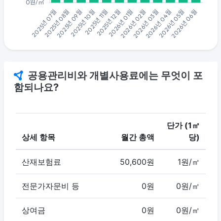
공용관리비와 개별사용료에는 무엇이 포
함되나요?
단가 (1㎡
상세 항목
월간 총액
당)
산재보험료
50,600원
1원/㎡
전문가자문비 등
0원
0원/㎡
상여금
0원
0원/㎡