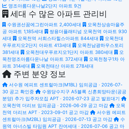
영조아름다운나날2단지 아파트
9건
세대 수 많은 아파트 관리비
수원권선꿈에그린아파트
2,400세대
오목천상송마을주
공 아파트
1,185세대
쌍용더플래티넘 오목천역 아파트
930
세대
오목천역 서희스타힐스아파트
844세대
오목천대
우푸르지오2단지 아파트
413세대
오목천남광하우스토리
381세대
오목천대우푸르지오1단지 아파트
380세대
오
목천영조아름다운나날 아파트
372세대
오목천청구1차 아
파트
314세대
오목천태산 아파트
278세대
주변 분양 정보
서수원 에피트 센트럴마크(M1BL)
임의공급 · 2026-07-
30 공고
확인중
수원당수지구 A5블록 신혼희망타운(공공
분양) 추가 입주자모집
APT · 2026-07-23 공고
발표대기
오목천역 더리브
임의공급 · 2026-06-29 공고
마감
오목
천역 더리브
APT · 2023-09-01 공고
마감
서수원 에피트
센트럴마크(M2BL)
임의공급 · 2026-07-13 공고
마감
수
원역 아너스빌 타임원
APT 잔여세대 · 2026-07-06 공고
마