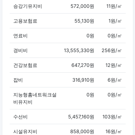
승강기유지비
572,000원
11원/㎡
고용보험료
55,130원
1원/㎡
연료비
0원
0원/㎡
경비비
13,555,330원
256원/㎡
건강보험료
647,270원
12원/㎡
잡비
316,910원
6원/㎡
지능형홈네트워크설
0원
0원/㎡
비유지비
수선비
5,457,160원
103원/㎡
시설유지비
858,000원
16원/㎡