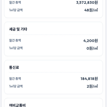
3,572,830원
48원/㎡
세금 및 기타
4,200원
0원/㎡
통신료
184,818원
2원/㎡
여비교통비