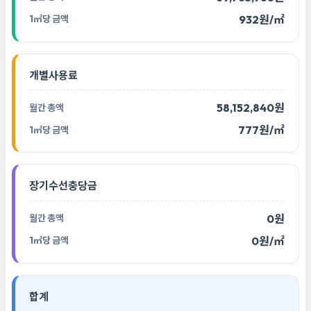
932원/㎡
개별사용료
58,152,840원
777원/㎡
장기수선충당금
0원
0원/㎡
합계