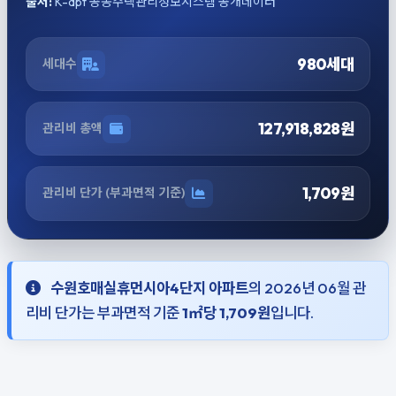
출처:
K-apt 공동주택관리정보시스템 공개데이터
980세대
세대수
127,918,828원
관리비 총액
1,709원
관리비 단가 (부과면적 기준)
수원호매실휴먼시아4단지 아파트
의 2026년 06월 관
리비 단가는 부과면적 기준
1㎡당 1,709원
입니다.