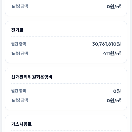
0원/㎡
전기료
30,761,810원
411원/㎡
선거관리위원회운영비
0원
0원/㎡
가스사용료