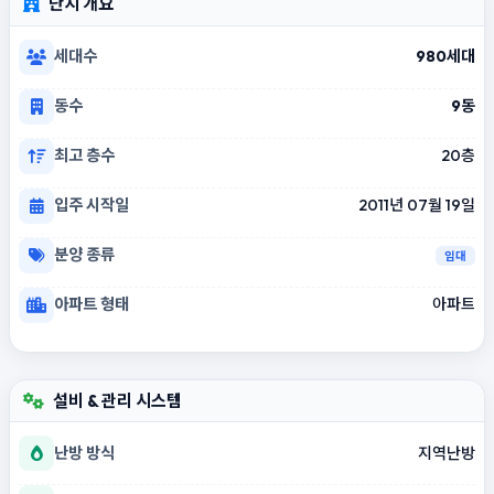
단지 개요
세대수
980세대
동수
9동
최고 층수
20층
입주 시작일
2011년 07월 19일
분양 종류
임대
아파트 형태
아파트
설비 & 관리 시스템
난방 방식
지역난방