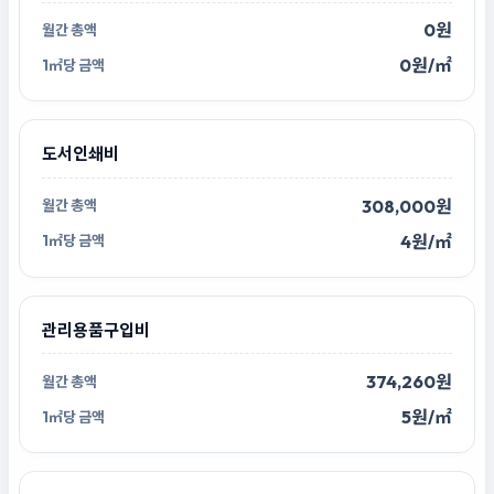
0원
0원/㎡
도서인쇄비
308,000원
4원/㎡
관리용품구입비
374,260원
5원/㎡