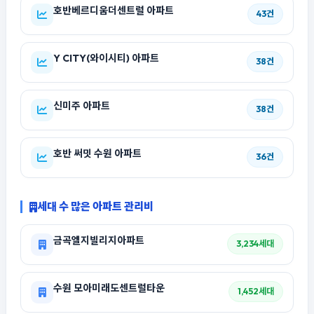
호반베르디움더센트럴 아파트
43건
Y CITY(와이시티) 아파트
38건
신미주 아파트
38건
호반 써밋 수원 아파트
36건
세대 수 많은 아파트 관리비
금곡엘지빌리지아파트
3,234세대
수원 모아미래도센트럴타운
1,452세대