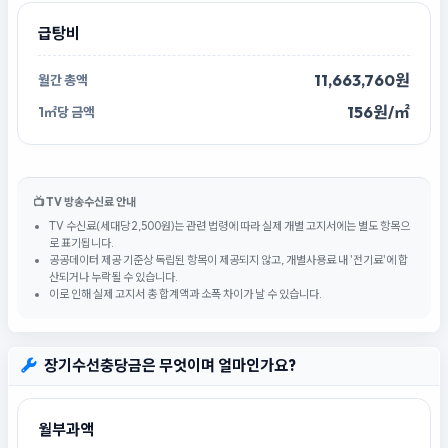
급탕비
11,663,760원
156원/㎡
📺 TV 방송수신료 안내
TV 수신료(세대당 2,500원)는 관련 법령에 따라 실제 개별 고지서에는 별도 항목으
로 표기됩니다.
공공데이터 제공 기준상 독립된 항목이 제공되지 않고, 개별사용료 내 '전기료'에 합
산되거나 누락될 수 있습니다.
이로 인해 실제 고지서 총 합계액과 소폭 차이가 날 수 있습니다.
장기수선충당금은 무엇이며 얼마인가요?
월부과액