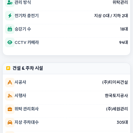
관리 방식
위탁관리
전기차 충전기
지상 0대 / 지하 2대
승강기 수
18대
CCTV 카메라
94대
건설 & 주차 시설
시공사
(주)티이씨건설
시행사
한국토지공사
위탁 관리회사
(주)세원관리
지상 주차대수
305대