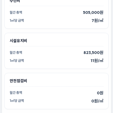
수선비
505,000원
7원/㎡
시설유지비
823,500원
11원/㎡
안전점검비
0원
0원/㎡