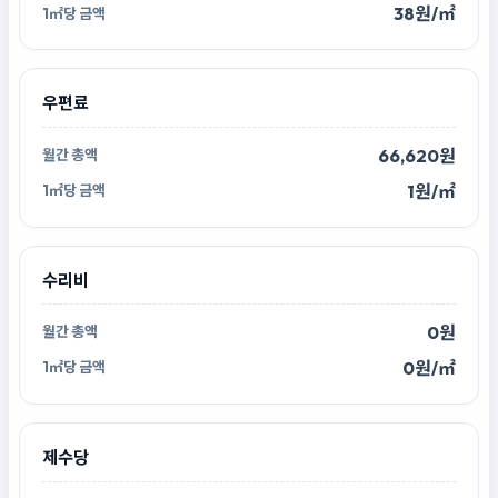
38원/㎡
우편료
66,620원
1원/㎡
수리비
0원
0원/㎡
제수당