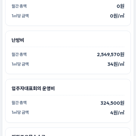
0원
0원/㎡
난방비
2,549,570원
34원/㎡
입주자대표회의 운영비
324,500원
4원/㎡