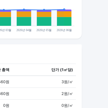
 총액
단가 (1㎡당)
560원
3원/㎡
,660원
2원/㎡
0원
0원/㎡