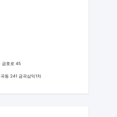
 금호로 45
곡동 241 금곡삼익1차