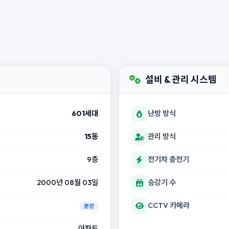
설비 & 관리 시스템
601세대
난방 방식
15동
관리 방식
9층
전기차 충전기
2000년 08월 03일
승강기 수
CCTV 카메라
분양
아파트