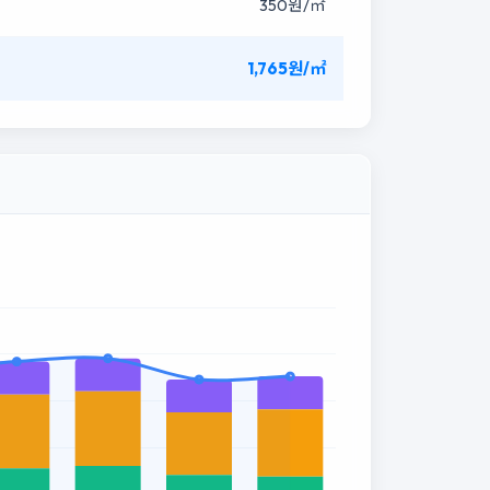
350원/㎡
1,765원/㎡