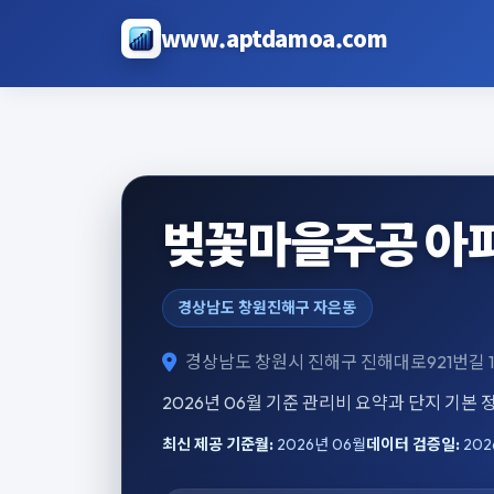
본문으로 건너뛰기
www.aptdamoa.com
벚꽃마을주공 아파
경상남도 창원진해구 자은동
경상남도 창원시 진해구 진해대로921번길 1
2026년 06월 기준 관리비 요약과 단지 기본
최신 제공 기준월:
2026년 06월
데이터 검증일:
202