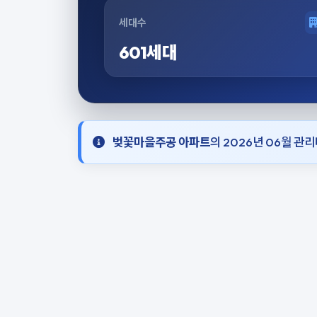
세대수
601세대
벚꽃마을주공 아파트
의 2026년 06월 관