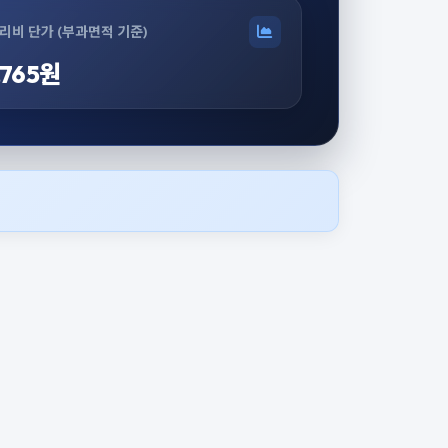
리비 단가 (부과면적 기준)
,765원