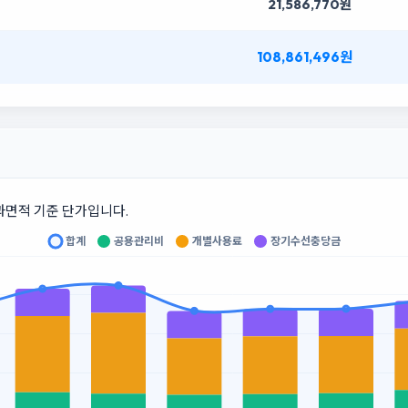
21,586,770원
108,861,496원
과면적 기준 단가입니다.