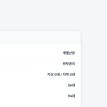
개별난방
위탁관리
지상 0대 / 지하 0대
36대
94대