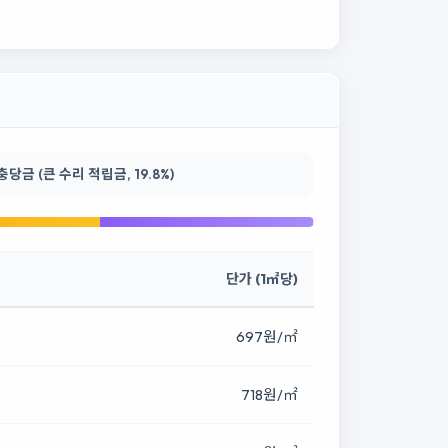
금 (큰 수리 적립금, 19.8%)
단가 (1㎡당)
697원/㎡
718원/㎡