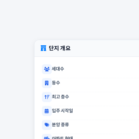
단지 개요
세대수
동수
최고 층수
입주 시작일
분양 종류
아파트 형태