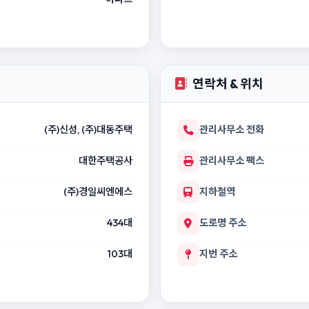
연락처 & 위치
(주)신성, (주)대동주택
관리사무소 전화
대한주택공사
관리사무소 팩스
(주)경일씨엔에스
지하철역
434대
도로명 주소
103대
지번 주소