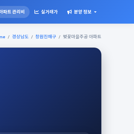
아파트 관리비
실거래가
분양 정보
me
경상남도
창원진해구
벚꽃마을주공 아파트