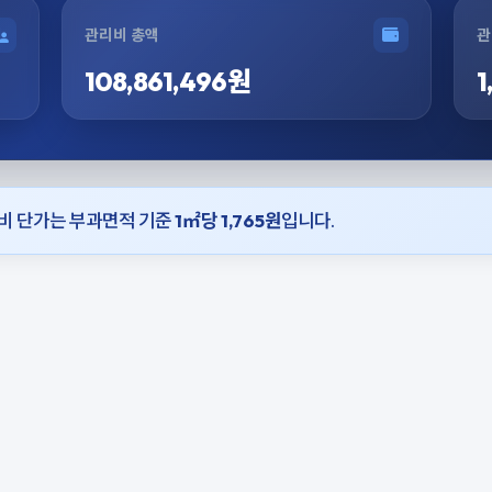
관리비 총액
관
108,861,496원
1
리비 단가는 부과면적 기준
1㎡당 1,765원
입니다.