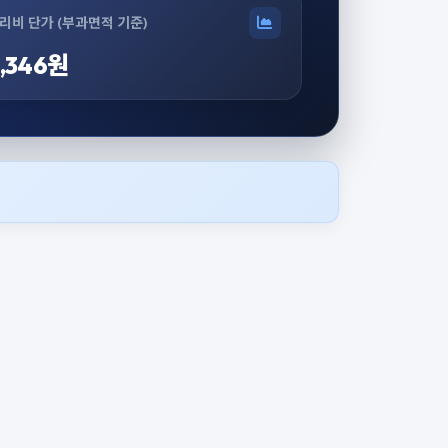
리비 단가 (부과면적 기준)
,346원