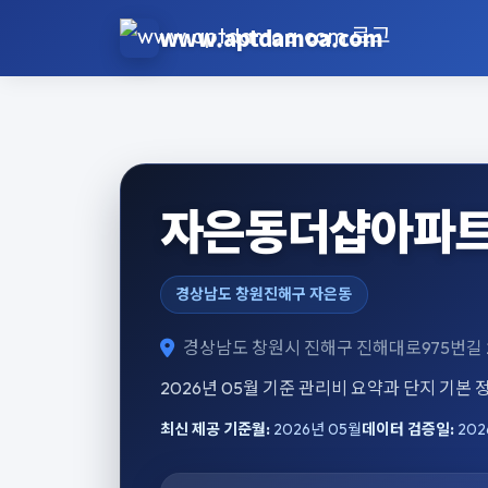
본문으로 건너뛰기
www.aptdamoa.com
자은동더샵아파트
경상남도 창원진해구 자은동
경상남도 창원시 진해구 진해대로975번길 
2026년 05월 기준 관리비 요약과 단지 기본
최신 제공 기준월:
2026년 05월
데이터 검증일:
202