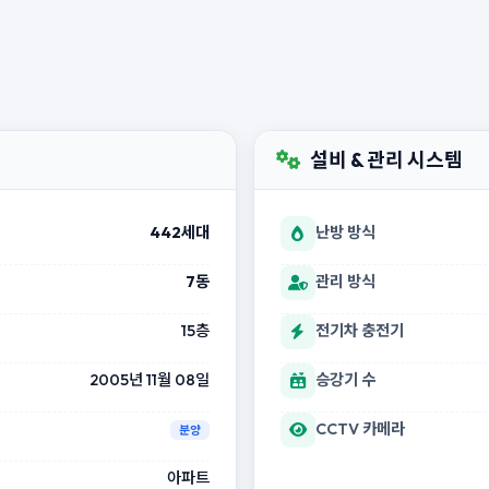
설비 & 관리 시스템
442세대
난방 방식
7동
관리 방식
15층
전기차 충전기
2005년 11월 08일
승강기 수
CCTV 카메라
분양
아파트