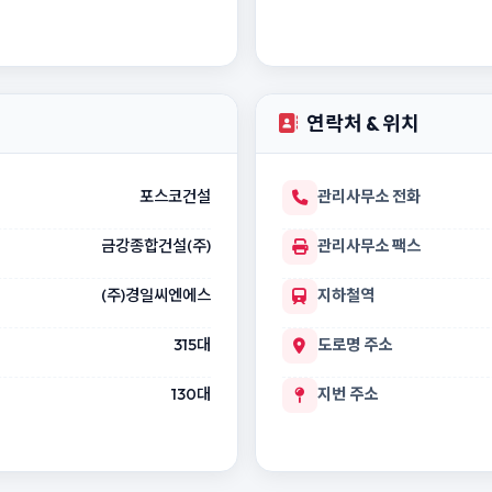
연락처 & 위치
포스코건설
관리사무소 전화
금강종합건설(주)
관리사무소 팩스
(주)경일씨엔에스
지하철역
315대
도로명 주소
130대
지번 주소