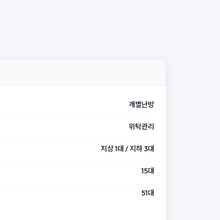
개별난방
위탁관리
지상 1대 / 지하 3대
15대
51대