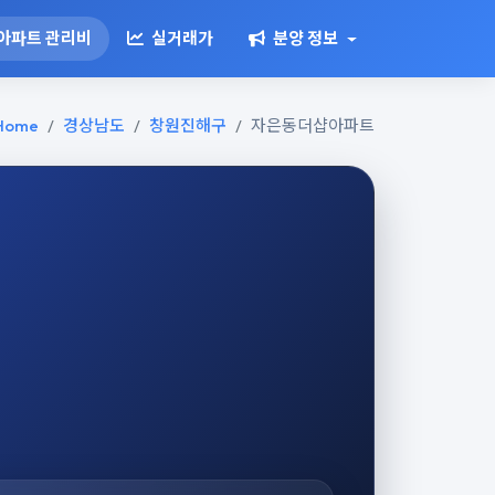
아파트 관리비
실거래가
분양 정보
Home
경상남도
창원진해구
자은동더샵아파트