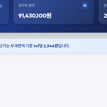
관리비 총액
관
91,430,100원
2
비 단가는 부과면적 기준
1㎡당 2,346원
입니다.