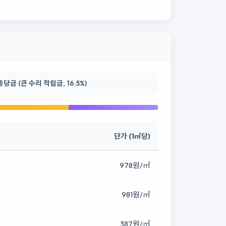
금 (큰 수리 적립금, 16.5%)
단가 (1㎡당)
978원/㎡
981원/㎡
387원/㎡