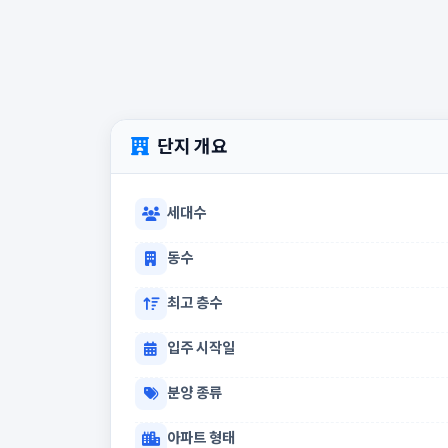
단지 개요
세대수
동수
최고 층수
입주 시작일
분양 종류
아파트 형태