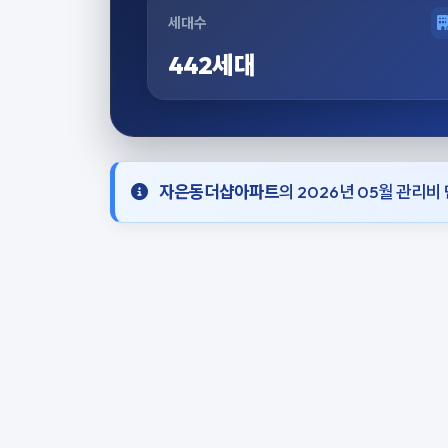
세대수
442세대
자은동더샵아파트
의 2026년 05월 관리