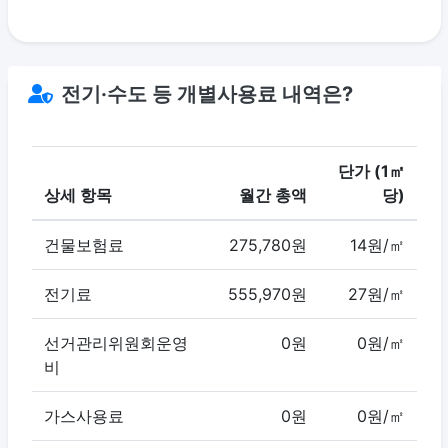
전기·수도 등 개별사용료 내역은?
단가 (1㎡
상세 항목
월간 총액
당)
건물보험료
275,780원
14원/㎡
전기료
555,970원
27원/㎡
선거관리위원회운영
0원
0원/㎡
비
가스사용료
0원
0원/㎡