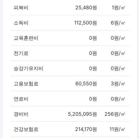
피복비
25,480원
1원/㎡
소독비
112,500원
6원/㎡
교육훈련비
0원
0원/㎡
전기료
0원
0원/㎡
승강기유지비
0원
0원/㎡
고용보험료
60,550원
3원/㎡
연료비
0원
0원/㎡
경비비
5,205,095원
256원/㎡
건강보험료
214,170원
11원/㎡