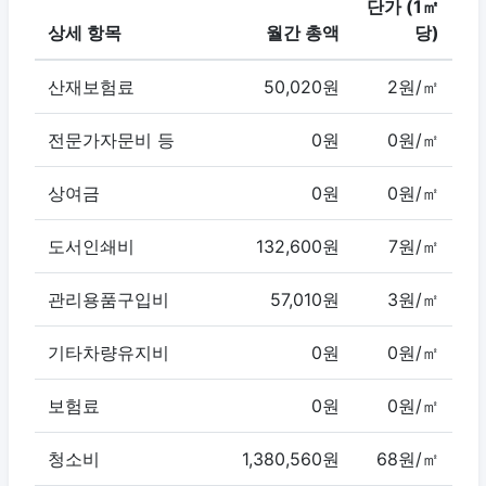
단가 (1㎡
상세 항목
월간 총액
당)
산재보험료
50,020원
2원/㎡
전문가자문비 등
0원
0원/㎡
상여금
0원
0원/㎡
도서인쇄비
132,600원
7원/㎡
관리용품구입비
57,010원
3원/㎡
기타차량유지비
0원
0원/㎡
보험료
0원
0원/㎡
청소비
1,380,560원
68원/㎡