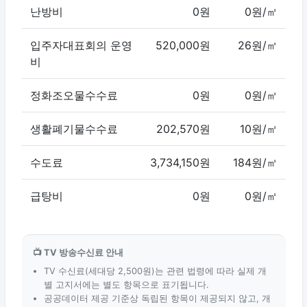
난방비
0원
0원/㎡
입주자대표회의 운영
520,000원
26원/㎡
비
정화조오물수수료
0원
0원/㎡
생활폐기물수수료
202,570원
10원/㎡
수도료
3,734,150원
184원/㎡
급탕비
0원
0원/㎡
📺 TV 방송수신료 안내
TV 수신료(세대당 2,500원)는 관련 법령에 따라 실제 개
별 고지서에는 별도 항목으로 표기됩니다.
공공데이터 제공 기준상 독립된 항목이 제공되지 않고, 개