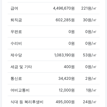
급여
4,496,670원
221원/㎡
퇴직금
602,285원
30원/㎡
우편료
0원
0원/㎡
수리비
0원
0원/㎡
제수당
1,083,190원
53원/㎡
세금 및 기타
400원
0원/㎡
통신료
34,420원
2원/㎡
여비교통비
12,000원
1원/㎡
식대 등 복리후생비
495,000원
24원/㎡