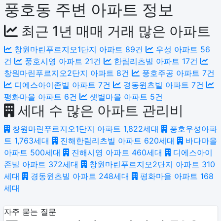
풍호동 주변 아파트 정보
최근 1년 매매 거래 많은 아파트
창원마린푸르지오1단지 아파트
89건
우성 아파트
56
건
풍호시영 아파트
21건
한림리츠빌 아파트
17건
창원마린푸르지오2단지 아파트
8건
풍호주공 아파트
7건
디에스아이존빌 아파트
7건
경동윈츠빌 아파트
7건
평화마을 아파트
6건
샛별마을 아파트
5건
세대 수 많은 아파트 관리비
창원마린푸르지오1단지 아파트
1,822세대
풍호우성아파
트
1,763세대
진해한림리츠빌 아파트
620세대
바다마을
아파트
500세대
진해시영 아파트
460세대
디에스아이
존빌 아파트
372세대
창원마린푸르지오2단지 아파트
310
세대
경동윈츠빌 아파트
248세대
평화마을 아파트
168
세대
자주 묻는 질문