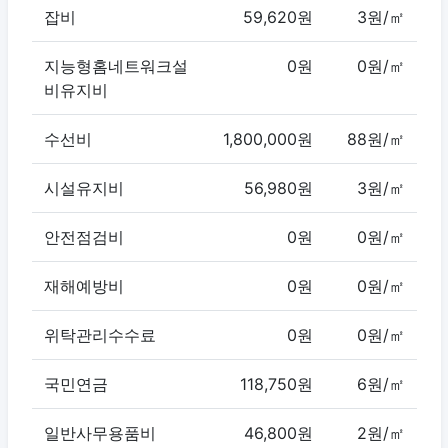
잡비
59,620원
3원/㎡
지능형홈네트워크설
0원
0원/㎡
비유지비
수선비
1,800,000원
88원/㎡
시설유지비
56,980원
3원/㎡
안전점검비
0원
0원/㎡
재해예방비
0원
0원/㎡
위탁관리수수료
0원
0원/㎡
국민연금
118,750원
6원/㎡
일반사무용품비
46,800원
2원/㎡