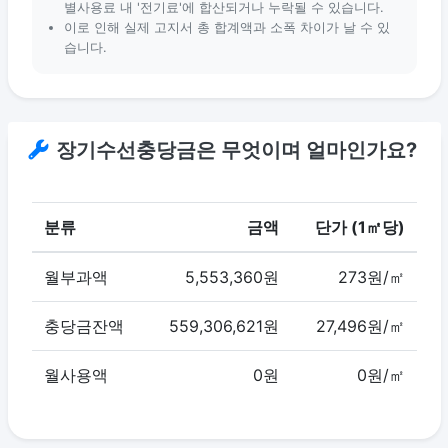
별사용료 내 '전기료'에 합산되거나 누락될 수 있습니다.
이로 인해 실제 고지서 총 합계액과 소폭 차이가 날 수 있
습니다.
장기수선충당금은 무엇이며 얼마인가요?
분류
금액
단가 (1㎡당)
월부과액
5,553,360원
273원/㎡
충당금잔액
559,306,621원
27,496원/㎡
월사용액
0원
0원/㎡