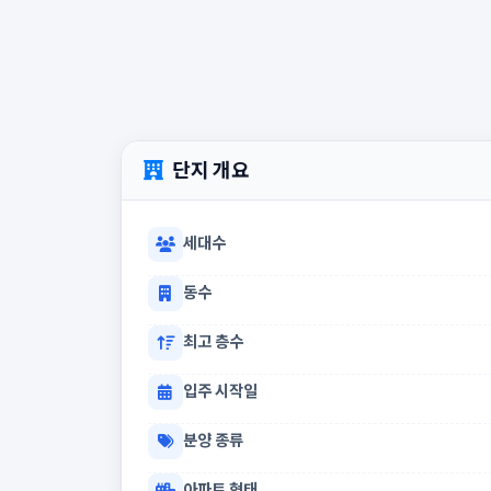
단지 개요
세대수
동수
최고 층수
입주 시작일
분양 종류
아파트 형태