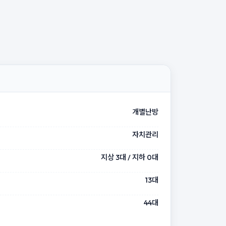
개별난방
자치관리
지상 3대 / 지하 0대
13대
44대