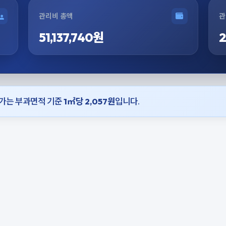
관리비 총액
관
51,137,740원
2
단가는 부과면적 기준
1㎡당 2,057원
입니다.