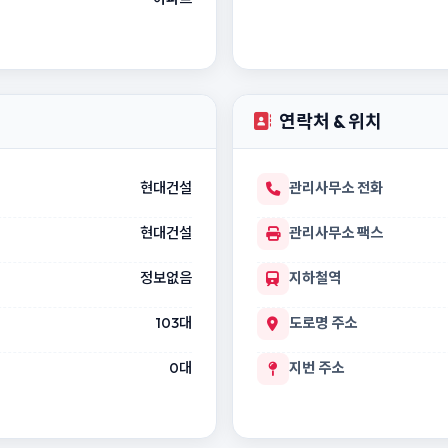
연락처 & 위치
현대건설
관리사무소 전화
현대건설
관리사무소 팩스
정보없음
지하철역
103대
도로명 주소
0대
지번 주소