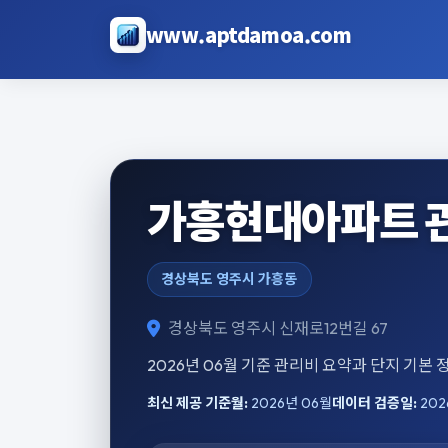
본문으로 건너뛰기
www.aptdamoa.com
가흥현대아파트 
경상북도 영주시 가흥동
경상북도 영주시 신재로12번길 67
2026년 06월 기준 관리비 요약과 단지 기본
최신 제공 기준월:
2026년 06월
데이터 검증일:
202