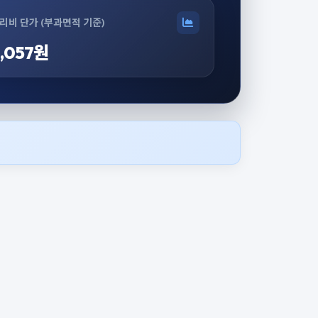
리비 단가 (부과면적 기준)
,057원