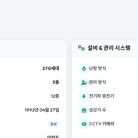
설비 & 관리 시스템
270세대
난방 방식
3동
관리 방식
12층
전기차 충전기
1992년 04월 27일
승강기 수
CCTV 카메라
분양
아파트