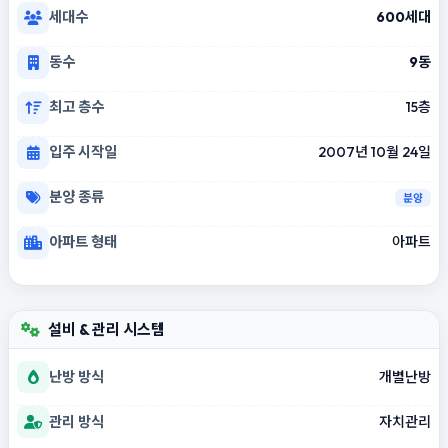
세대수
600세대
동수
9동
최고 층수
15층
입주 시작일
2007년 10월 24일
분양 종류
분양
아파트 형태
아파트
설비 & 관리 시스템
난방 방식
개별난방
관리 방식
자치관리