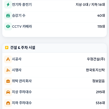
전기차 충전기
지상 0대 / 지하 16대
승강기 수
40대
CCTV 카메라
115대
건설 & 주차 시설
시공사
우정건설(주)
시행사
한국토지신탁
위탁 관리회사
정보없음
지상 주차대수
295대
지하 주차대수
536대