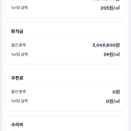
205원/㎡
퇴직금
3,049,800원
39원/㎡
우편료
0원
0원/㎡
수리비