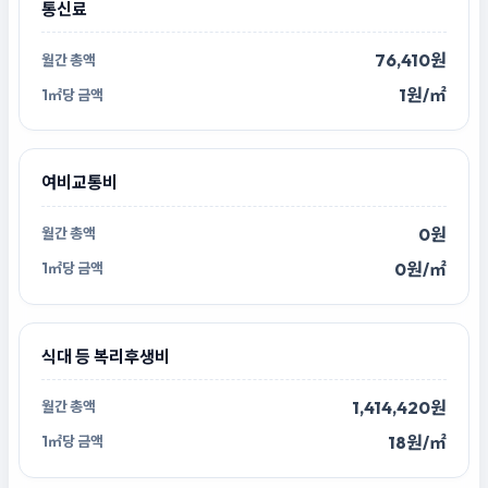
통신료
76,410원
1원/㎡
여비교통비
0원
0원/㎡
식대 등 복리후생비
1,414,420원
18원/㎡