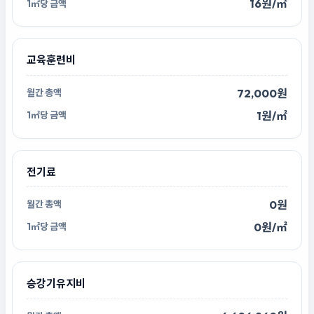
16원/㎡
교육훈련비
72,000원
1원/㎡
전기료
0원
0원/㎡
승강기유지비