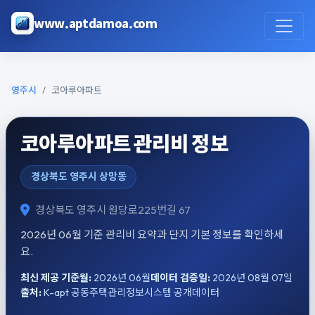
본문으로 건너뛰기
www.aptdamoa.com
영주시
코아루아파트
코아루아파트 관리비 정보
경상북도 영주시 상망동
경상북도 영주시 원당로225번길 67
2026년 06월 기준 관리비 요약과 단지 기본 정보를 확인하세
요.
최신 제공 기준월:
2026년 06월
데이터 검증일:
2026년 08월 07일
출처:
K-apt 공동주택관리정보시스템 공개데이터