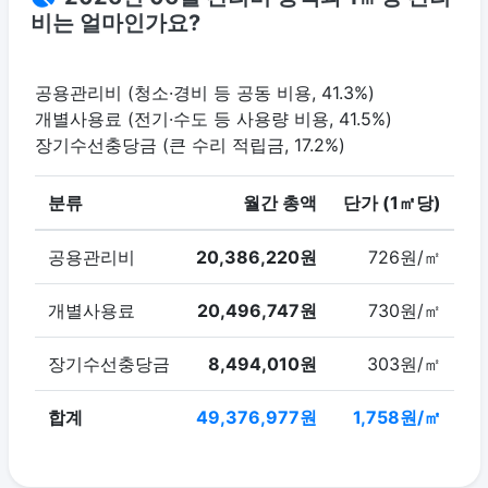
비는 얼마인가요?
공용관리비 (청소·경비 등 공동 비용, 41.3%)
개별사용료 (전기·수도 등 사용량 비용, 41.5%)
장기수선충당금 (큰 수리 적립금, 17.2%)
분류
월간 총액
단가 (1㎡당)
공용관리비
20,386,220원
726원/㎡
개별사용료
20,496,747원
730원/㎡
장기수선충당금
8,494,010원
303원/㎡
합계
49,376,977원
1,758원/㎡