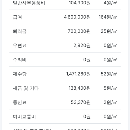
일반사무용품비
104,900원
4원/㎡
급여
4,600,000원
164원/㎡
퇴직금
700,000원
25원/㎡
우편료
2,920원
0원/㎡
수리비
0원
0원/㎡
제수당
1,471,260원
52원/㎡
세금 및 기타
138,400원
5원/㎡
통신료
53,370원
2원/㎡
여비교통비
0원
0원/㎡