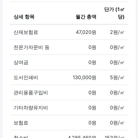
단가 (1㎡
상세 항목
월간 총액
당)
산재보험료
47,020원
2원/㎡
전문가자문비 등
0원
0원/㎡
상여금
0원
0원/㎡
도서인쇄비
130,000원
5원/㎡
관리용품구입비
0원
0원/㎡
기타차량유지비
0원
0원/㎡
보험료
0원
0원/㎡
청소비
4,285,460원
153원/㎡