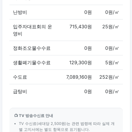
난방비
0원
0원/㎡
입주자대표회의 운
715,430원
25원/㎡
영비
정화조오물수수료
0원
0원/㎡
생활폐기물수수료
129,300원
5원/㎡
수도료
7,089,160원
252원/㎡
급탕비
0원
0원/㎡
📺 TV 방송수신료 안내
TV 수신료(세대당 2,500원)는 관련 법령에 따라 실제 개
별 고지서에는 별도 항목으로 표기됩니다.