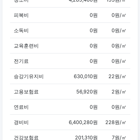
피복비
0원
0원/㎡
소독비
0원
0원/㎡
교육훈련비
0원
0원/㎡
전기료
0원
0원/㎡
승강기유지비
630,010원
22원/㎡
고용보험료
56,920원
2원/㎡
연료비
0원
0원/㎡
경비비
6,400,280원
228원/㎡
건강보험료
201,310원
7원/㎡