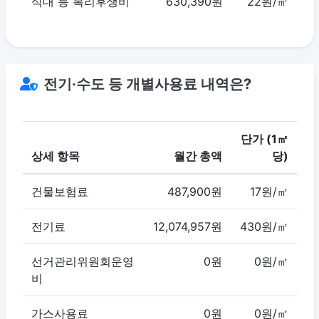
식대 등 복리후생비
630,390원
22원/㎡
전기·수도 등 개별사용료 내역은?
단가 (1㎡
상세 항목
월간 총액
당)
건물보험료
487,900원
17원/㎡
전기료
12,074,957원
430원/㎡
선거관리위원회운영
0원
0원/㎡
비
가스사용료
0원
0원/㎡