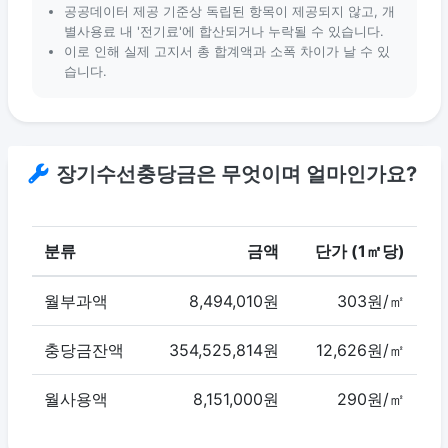
공공데이터 제공 기준상 독립된 항목이 제공되지 않고, 개
별사용료 내 '전기료'에 합산되거나 누락될 수 있습니다.
이로 인해 실제 고지서 총 합계액과 소폭 차이가 날 수 있
습니다.
장기수선충당금은 무엇이며 얼마인가요?
분류
금액
단가 (1㎡당)
월부과액
8,494,010원
303원/㎡
충당금잔액
354,525,814원
12,626원/㎡
월사용액
8,151,000원
290원/㎡