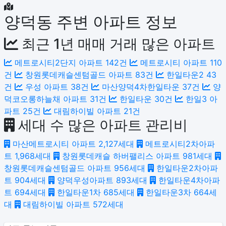
양덕동 주변 아파트 정보
최근 1년 매매 거래 많은 아파트
메트로시티2단지 아파트
142건
메트로시티 아파트
110
건
창원롯데캐슬센텀골드 아파트
83건
한일타운2
43
건
우성 아파트
38건
마산양덕4차한일타운
37건
양
덕코오롱하늘채 아파트
31건
한일타운
30건
한일3 아
파트
25건
대림하이빌 아파트
21건
세대 수 많은 아파트 관리비
마산메트로시티 아파트
2,127세대
메트로시티2차아파
트
1,968세대
창원롯데캐슬 하버팰리스 아파트
981세대
창원롯데캐슬센텀골드 아파트
956세대
한일타운2차아파
트
904세대
양덕우성아파트
893세대
한일타운4차아파
트
694세대
한일타운1차
685세대
한일타운3차
664세
대
대림하이빌 아파트
572세대