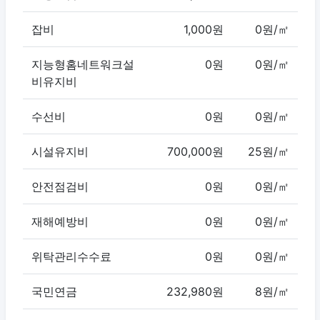
잡비
1,000원
0원/㎡
지능형홈네트워크설
0원
0원/㎡
비유지비
수선비
0원
0원/㎡
시설유지비
700,000원
25원/㎡
안전점검비
0원
0원/㎡
재해예방비
0원
0원/㎡
위탁관리수수료
0원
0원/㎡
국민연금
232,980원
8원/㎡