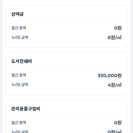
상여금
0원
0원/㎡
도서인쇄비
330,000원
4원/㎡
관리용품구입비
0원
0원/㎡