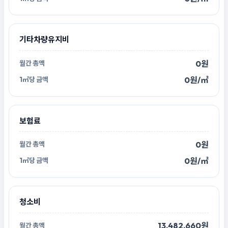
기타차량유지비
0원
0원/㎡
보험료
0원
0원/㎡
청소비
13,482,660원