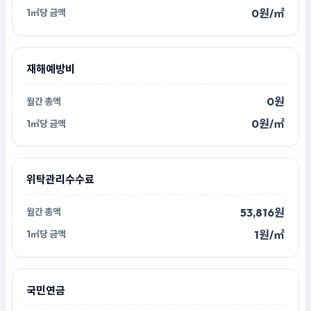
0원/㎡
재해예방비
0원
0원/㎡
위탁관리수수료
53,816원
1원/㎡
국민연금