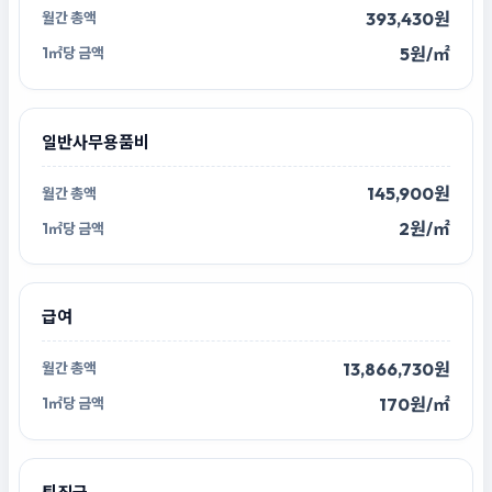
393,430원
5원/㎡
일반사무용품비
145,900원
2원/㎡
급여
13,866,730원
170원/㎡