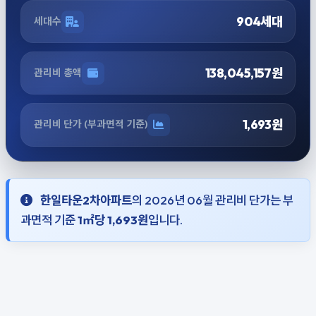
904세대
세대수
138,045,157원
관리비 총액
1,693원
관리비 단가 (부과면적 기준)
한일타운2차아파트
의 2026년 06월 관리비 단가는 부
과면적 기준
1㎡당 1,693원
입니다.