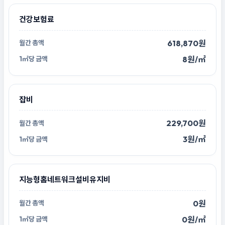
건강보험료
618,870원
8원/㎡
잡비
229,700원
3원/㎡
지능형홈네트워크설비유지비
0원
0원/㎡