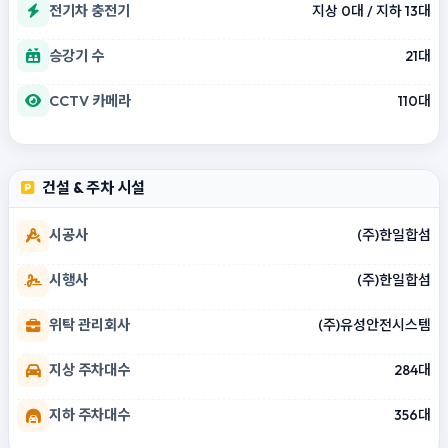
전기차 충전기
지상 0대 / 지하 13대
승강기 수
21대
CCTV 카메라
110대
건설 & 주차 시설
시공사
(주)한일합섬
시행사
(주)한일합섬
위탁 관리회사
(주)유성안전시스템
지상 주차대수
284대
지하 주차대수
356대