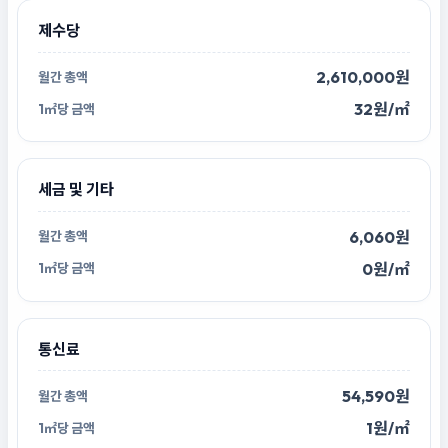
제수당
2,610,000원
32원/㎡
세금 및 기타
6,060원
0원/㎡
통신료
54,590원
1원/㎡