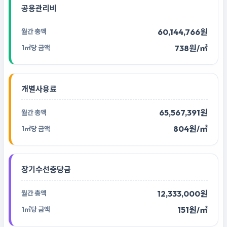
공용관리비
60,144,766원
738원/㎡
개별사용료
65,567,391원
804원/㎡
장기수선충당금
12,333,000원
151원/㎡