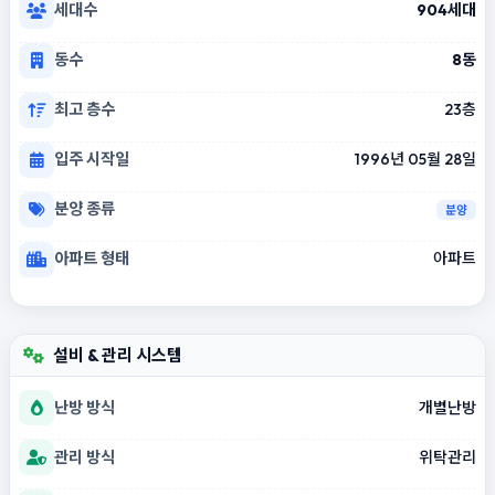
세대수
904세대
동수
8동
최고 층수
23층
입주 시작일
1996년 05월 28일
분양 종류
분양
아파트 형태
아파트
설비 & 관리 시스템
난방 방식
개별난방
관리 방식
위탁관리