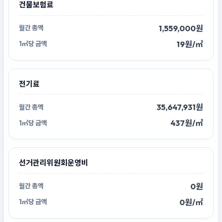
건물보험료
1,559,000원
19원/㎡
전기료
35,647,931원
437원/㎡
선거관리위원회운영비
0원
0원/㎡