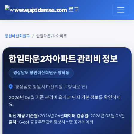
본문으로 건너뛰기
www.aptdamoa.com
창원마산회원구
한일타운2차아파트
한일타운2차아파트 관리비 정보
경상남도 창원마산회원구 양덕동
경상남도 창원시 마산회원구 양덕로 151
2026년 06월 기준 관리비 요약과 단지 기본 정보를 확인하세
요.
최신 제공 기준월:
2026년 06월
데이터 검증일:
2026년 08월 06일
출처:
K-apt 공동주택관리정보시스템 공개데이터