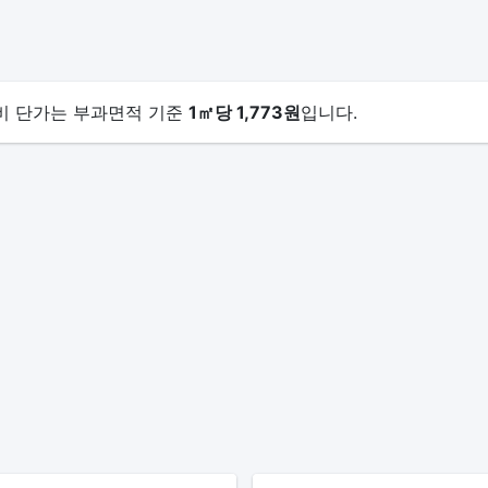
리비 단가는 부과면적 기준
1㎡당 1,773원
입니다.