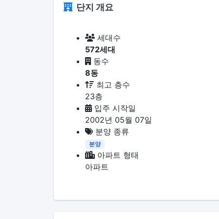
단지 개요
세대수
572세대
동수
8동
최고 층수
23층
입주 시작일
2002년 05월 07일
분양 종류
분양
아파트 형태
아파트