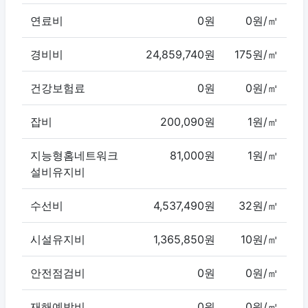
연료비
0원
0원/㎡
경비비
24,859,740원
175원/㎡
건강보험료
0원
0원/㎡
잡비
200,090원
1원/㎡
지능형홈네트워크
81,000원
1원/㎡
설비유지비
수선비
4,537,490원
32원/㎡
시설유지비
1,365,850원
10원/㎡
안전점검비
0원
0원/㎡
재해예방비
0원
0원/㎡