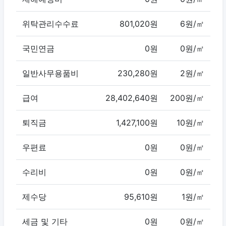
위탁관리수수료
801,020원
6원/㎡
국민연금
0원
0원/㎡
일반사무용품비
230,280원
2원/㎡
급여
28,402,640원
200원/㎡
퇴직금
1,427,100원
10원/㎡
우편료
0원
0원/㎡
수리비
0원
0원/㎡
제수당
95,610원
1원/㎡
세금 및 기타
0원
0원/㎡