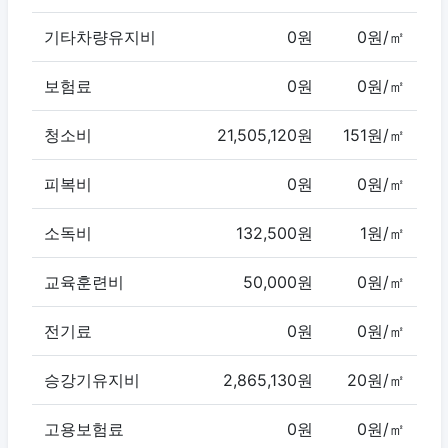
기타차량유지비
0원
0원/㎡
보험료
0원
0원/㎡
청소비
21,505,120원
151원/㎡
피복비
0원
0원/㎡
소독비
132,500원
1원/㎡
교육훈련비
50,000원
0원/㎡
전기료
0원
0원/㎡
승강기유지비
2,865,130원
20원/㎡
고용보험료
0원
0원/㎡