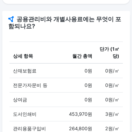
공용관리비와 개별사용료에는 무엇이 포
함되나요?
단가 (1㎡
상세 항목
월간 총액
당)
산재보험료
0원
0원/㎡
전문가자문비 등
0원
0원/㎡
상여금
0원
0원/㎡
도서인쇄비
453,970원
3원/㎡
관리용품구입비
264,800원
2원/㎡