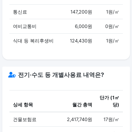
통신료
147,200원
1원/㎡
여비교통비
6,000원
0원/㎡
식대 등 복리후생비
124,430원
1원/㎡
전기·수도 등 개별사용료 내역은?
단가 (1㎡
상세 항목
월간 총액
당)
건물보험료
2,417,740원
17원/㎡