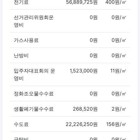
전기료
56,889,725원
400원/㎡
선거관리위원회운
0원
0원/㎡
영비
가스사용료
0원
0원/㎡
난방비
0원
0원/㎡
입주자대표회의 운
1,523,000원
11원/㎡
영비
정화조오물수수료
0원
0원/㎡
생활폐기물수수료
268,520원
2원/㎡
수도료
22,226,250원
156원/㎡
급탕비
0원
0원/㎡