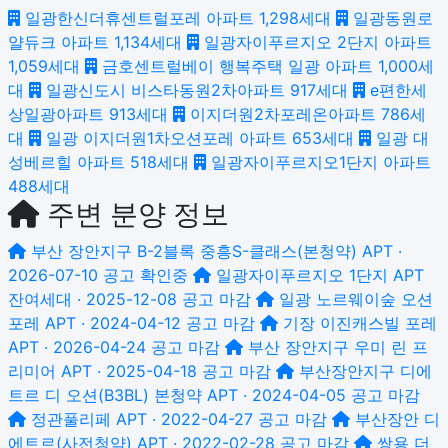
일광한신더휴센트럴포레 아파트
1,298세대
일광동원로
얄듀크 아파트
1,134세대
일광자이푸르지오 2단지 아파트
1,059세대
금호센트럴베이 행복주택 일광 아파트
1,000세
대
일광신도시 비스타동원2차아파트
917세대
e편한세
상일광아파트
913세대
이지더원2차포레온아파트
786세
대
일광 이지더원1차오션포레 아파트
653세대
일광 대
성베르힐 아파트
518세대
일광자이푸르지오1단지 아파트
488세대
주변 분양 정보
부산 장안지구 B-2블록 중흥S-클래스(본청약)
APT ·
2026-07-10 공고
확인중
일광자이푸르지오 1단지
APT
잔여세대 · 2025-12-08 공고
마감
일광 노르웨이숲 오션
포레
APT · 2024-04-12 공고
마감
기장 이진캐스빌 포레
APT · 2026-04-24 공고
마감
부산 장안지구 우미 린 프
리미어
APT · 2025-04-18 공고
마감
부산장안지구 디에
트르 디 오션(B3BL) 본청약
APT · 2024-04-05 공고
마감
정관풀리페
APT · 2022-04-27 공고
마감
부산장안 디
에트르(사전청약)
APT · 2022-02-28 공고
마감
쌍용 더