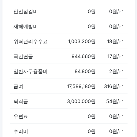
안전점검비
0원
0원/㎡
재해예방비
0원
0원/㎡
위탁관리수수료
1,003,200원
18원/㎡
국민연금
944,660원
17원/㎡
일반사무용품비
84,800원
2원/㎡
급여
17,589,180원
316원/㎡
퇴직금
3,000,000원
54원/㎡
우편료
0원
0원/㎡
수리비
0원
0원/㎡