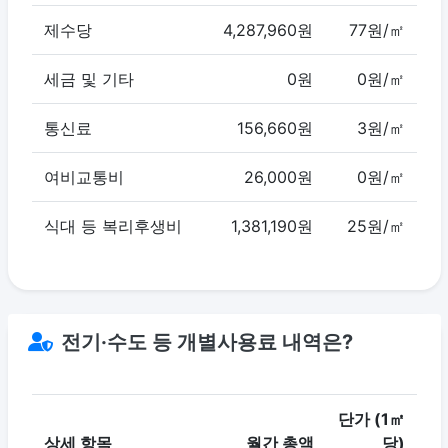
제수당
4,287,960원
77원/㎡
세금 및 기타
0원
0원/㎡
통신료
156,660원
3원/㎡
여비교통비
26,000원
0원/㎡
식대 등 복리후생비
1,381,190원
25원/㎡
전기·수도 등 개별사용료 내역은?
단가 (1㎡
상세 항목
월간 총액
당)