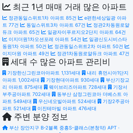
최근 1년 매매 거래 많은 아파트
정관동일스위트1차 아파트
85건
e편한세상일광 아파
트
77건
동일스위트3차 아파트
67건
정관2차동원로얄
듀크 아파트
65건
일광자이푸르지오2단지 아파트
64건
이지더원1차오션포레 아파트
54건
일광신도시비스타
동원1차 아파트
50건
정관동일스위트2차 아파트
50건
이지더원 아파트
49건
정관1차동원로얄듀크 아파트
47건
세대 수 많은 아파트 관리비
기장한신그린코아아파트
1,131세대
내리 휴먼시아1단지
아파트
1,002세대
기장현대아파트
930세대
부산기장교
리 아파트
875세대
웨이브리즈아파트
728세대
기장서
부주공아파트
702세대
동부산 삼정그린코아 더베스트 아
파트
549세대
우신네오빌아파트
524세대
기장2주공아
파트
521세대
이진테마빌 아파트
476세대
주변 분양 정보
부산 장안지구 B-2블록 중흥S-클래스(본청약)
APT ·