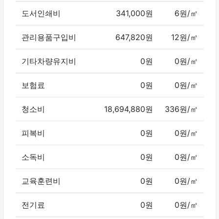
도서인쇄비
341,000원
6원/㎡
관리용품구입비
647,820원
12원/㎡
기타차량유지비
0원
0원/㎡
보험료
0원
0원/㎡
청소비
18,694,880원
336원/㎡
피복비
0원
0원/㎡
소독비
0원
0원/㎡
교육훈련비
0원
0원/㎡
전기료
0원
0원/㎡