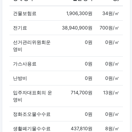
건물보험료
1,906,300원
34원/㎡
전기료
38,940,900원
700원/㎡
선거관리위원회운
0원
0원/㎡
영비
가스사용료
0원
0원/㎡
난방비
0원
0원/㎡
입주자대표회의 운
714,700원
13원/㎡
영비
정화조오물수수료
0원
0원/㎡
생활폐기물수수료
437,810원
8원/㎡