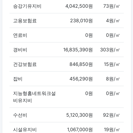
승강기유지비
4,042,500원
73원/㎡
고용보험료
238,010원
4원/㎡
연료비
0원
0원/㎡
경비비
16,835,390원
303원/㎡
건강보험료
846,850원
15원/㎡
잡비
456,290원
8원/㎡
지능형홈네트워크설
0원
0원/㎡
비유지비
수선비
5,120,300원
92원/㎡
시설유지비
1,067,000원
19원/㎡