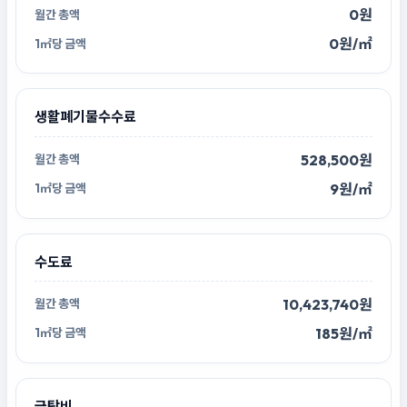
0원
0원/㎡
생활폐기물수수료
528,500원
9원/㎡
수도료
10,423,740원
185원/㎡
급탕비