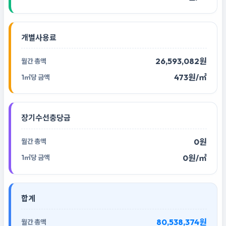
개별사용료
26,593,082원
473원/㎡
장기수선충당금
0원
0원/㎡
합계
80,538,374원