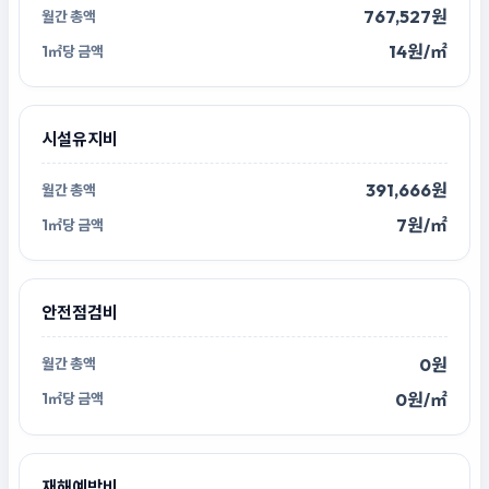
767,527원
14원/㎡
시설유지비
391,666원
7원/㎡
안전점검비
0원
0원/㎡
재해예방비