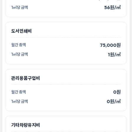
56원/㎡
도서인쇄비
75,000원
1원/㎡
관리용품구입비
0원
0원/㎡
기타차량유지비