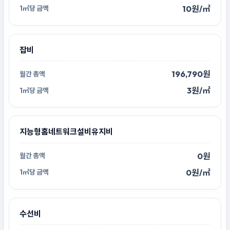
10원/㎡
잡비
196,790원
3원/㎡
지능형홈네트워크설비유지비
0원
0원/㎡
수선비