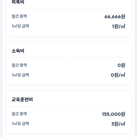
피복비
66,666원
1원/㎡
소독비
0원
0원/㎡
교육훈련비
155,000원
3원/㎡