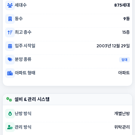
세대수
875세대
동수
9동
최고 층수
15층
입주 시작일
2003년 12월 29일
분양 종류
임대
아파트 형태
아파트
설비 & 관리 시스템
난방 방식
개별난방
관리 방식
위탁관리