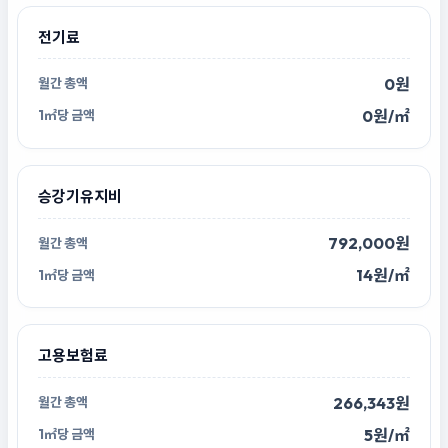
전기료
0원
0원/㎡
승강기유지비
792,000원
14원/㎡
고용보험료
266,343원
5원/㎡