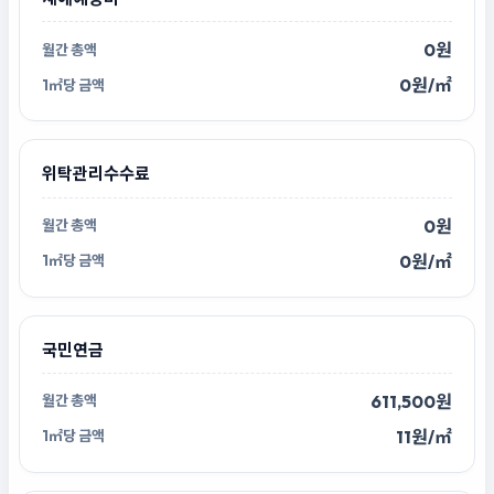
0원
0원/㎡
위탁관리수수료
0원
0원/㎡
국민연금
611,500원
11원/㎡