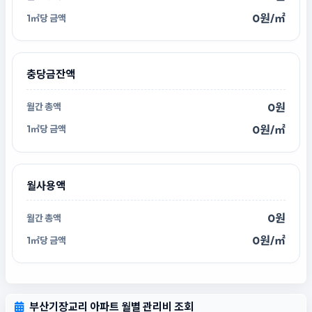
0원/㎡
충당금잔액
0원
0원/㎡
월사용액
0원
0원/㎡
부산기장교리 아파트 월별 관리비 조회