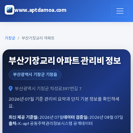
본문으로 건너뛰기
www.aptdamoa.com
기장군
부산기장교리 아파트
부산기장교리 아파트 관리비 정보
부산광역시 기장군 기장읍
부산광역시 기장군 차성로397번길 7
2026년 07월 기준 관리비 요약과 단지 기본 정보를 확인하세
요.
최신 제공 기준월:
2026년 07월
데이터 검증일:
2026년 08월 07일
출처:
K-apt 공동주택관리정보시스템 공개데이터