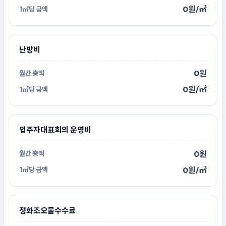
0원/㎡
난방비
0원
0원/㎡
입주자대표회의 운영비
0원
0원/㎡
정화조오물수수료