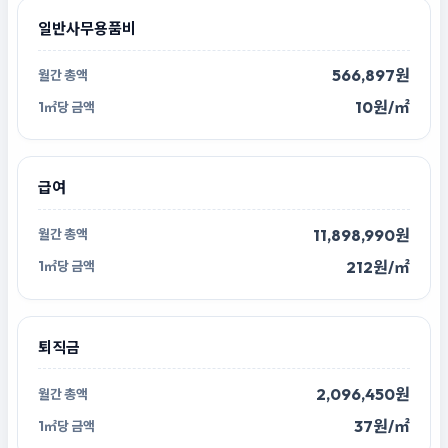
일반사무용품비
566,897원
10원/㎡
급여
11,898,990원
212원/㎡
퇴직금
2,096,450원
37원/㎡