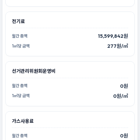
전기료
15,599,842원
277원/㎡
선거관리위원회운영비
0원
0원/㎡
가스사용료
0원