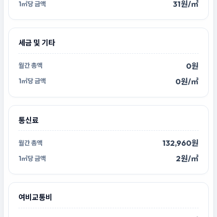
31원/㎡
세금 및 기타
0원
0원/㎡
통신료
132,960원
2원/㎡
여비교통비