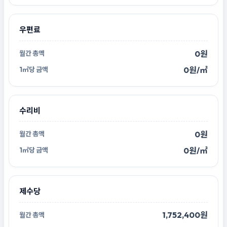
우편료
0원
0원/㎡
수리비
0원
0원/㎡
제수당
1,752,400원