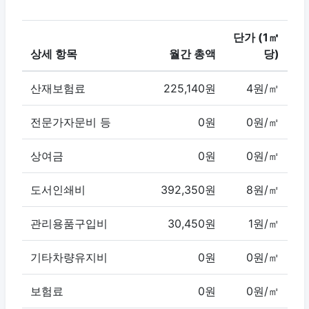
단가 (1㎡
상세 항목
월간 총액
당)
산재보험료
225,140원
4원/㎡
전문가자문비 등
0원
0원/㎡
상여금
0원
0원/㎡
도서인쇄비
392,350원
8원/㎡
관리용품구입비
30,450원
1원/㎡
기타차량유지비
0원
0원/㎡
보험료
0원
0원/㎡