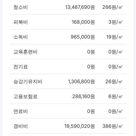
청소비
13,487,690원
266원/㎡
피복비
168,000원
3원/㎡
소독비
965,000원
19원/㎡
교육훈련비
0원
0원/㎡
전기료
0원
0원/㎡
승강기유지비
1,306,800원
26원/㎡
고용보험료
286,160원
6원/㎡
연료비
0원
0원/㎡
경비비
19,590,020원
386원/㎡