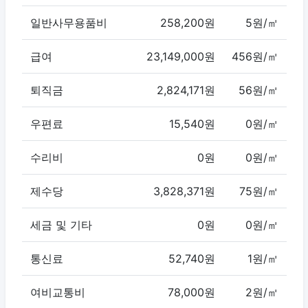
일반사무용품비
258,200원
5원/㎡
급여
23,149,000원
456원/㎡
퇴직금
2,824,171원
56원/㎡
우편료
15,540원
0원/㎡
수리비
0원
0원/㎡
제수당
3,828,371원
75원/㎡
세금 및 기타
0원
0원/㎡
통신료
52,740원
1원/㎡
여비교통비
78,000원
2원/㎡