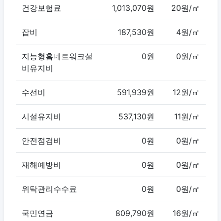
건강보험료
1,013,070원
20원/㎡
잡비
187,530원
4원/㎡
지능형홈네트워크설
0원
0원/㎡
비유지비
수선비
591,939원
12원/㎡
시설유지비
537,130원
11원/㎡
안전점검비
0원
0원/㎡
재해예방비
0원
0원/㎡
위탁관리수수료
0원
0원/㎡
국민연금
809,790원
16원/㎡