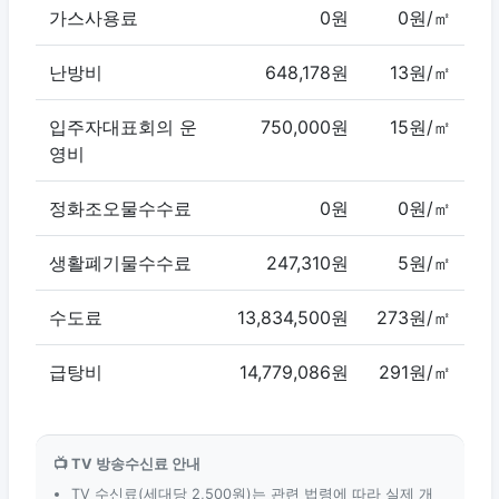
가스사용료
0원
0원/㎡
난방비
648,178원
13원/㎡
입주자대표회의 운
750,000원
15원/㎡
영비
정화조오물수수료
0원
0원/㎡
생활폐기물수수료
247,310원
5원/㎡
수도료
13,834,500원
273원/㎡
급탕비
14,779,086원
291원/㎡
📺 TV 방송수신료 안내
TV 수신료(세대당 2,500원)는 관련 법령에 따라 실제 개