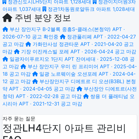
정관신도시LH5단지 아파트
1,128세대
정관이지더원3차
아파트
1,037세대
정관1차동원로얄듀크 아파트
1,028세대
주변 분양 정보
부산 장안지구 B-2블록 중흥S-클래스(본청약)
APT ·
2026-07-10 공고
확인중
정관풀리페
APT · 2022-04-27
공고
마감
가화만사성 정관타운
APT · 2021-04-20 공고
마감
기장 이진캐스빌 포레
APT · 2026-04-24 공고
마감
일광자이푸르지오 1단지
APT 잔여세대 · 2025-12-08 공
고
마감
부산 장안지구 우미 린 프리미어
APT · 2025-04-
18 공고
마감
일광 노르웨이숲 오션포레
APT · 2024-04-
12 공고
마감
부산장안지구 디에트르 디 오션(B3BL) 본청
약
APT · 2024-04-05 공고
마감
부산장안 디에트르(사전
청약)
APT · 2022-02-28 공고
마감
쌍용 더 플래티넘 오
시리아
APT · 2021-12-31 공고
마감
자주 묻는 질문
정관LH4단지 아파트 관리비