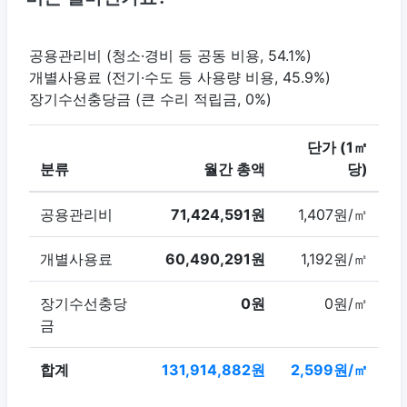
공용관리비 (청소·경비 등 공동 비용, 54.1%)
개별사용료 (전기·수도 등 사용량 비용, 45.9%)
장기수선충당금 (큰 수리 적립금, 0%)
단가 (1㎡
분류
월간 총액
당)
공용관리비
71,424,591원
1,407원/㎡
개별사용료
60,490,291원
1,192원/㎡
장기수선충당
0원
0원/㎡
금
합계
131,914,882원
2,599원/㎡