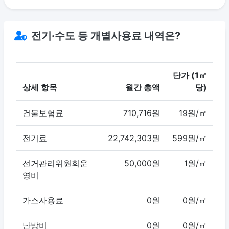
전기·수도 등 개별사용료 내역은?
단가 (1㎡
상세 항목
월간 총액
당)
건물보험료
710,716원
19원/㎡
전기료
22,742,303원
599원/㎡
선거관리위원회운
50,000원
1원/㎡
영비
가스사용료
0원
0원/㎡
난방비
0원
0원/㎡