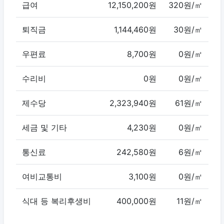
급여
12,150,200원
320원/㎡
퇴직금
1,144,460원
30원/㎡
우편료
8,700원
0원/㎡
수리비
0원
0원/㎡
제수당
2,323,940원
61원/㎡
세금 및 기타
4,230원
0원/㎡
통신료
242,580원
6원/㎡
여비교통비
3,100원
0원/㎡
식대 등 복리후생비
400,000원
11원/㎡