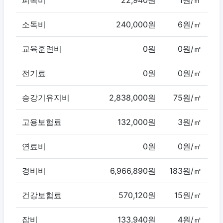
소독비
240,000원
6원/㎡
교육훈련비
0원
0원/㎡
전기료
0원
0원/㎡
승강기유지비
2,838,000원
75원/㎡
고용보험료
132,000원
3원/㎡
연료비
0원
0원/㎡
경비비
6,966,890원
183원/㎡
건강보험료
570,120원
15원/㎡
잡비
133,940원
4원/㎡