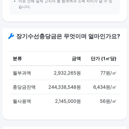
이로 인해 실제 고지서 총 합계액과 소폭 차이가 날 수 있
습니다.
장기수선충당금은 무엇이며 얼마인가요?
분류
금액
단가 (1㎡당)
월부과액
2,932,265원
77원/㎡
충당금잔액
244,338,548원
6,434원/㎡
월사용액
2,145,000원
56원/㎡