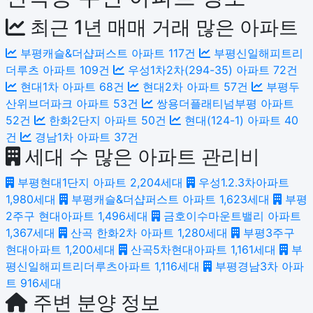
최근 1년 매매 거래 많은 아파트
부평캐슬&더샵퍼스트 아파트
117건
부평신일해피트리
더루츠 아파트
109건
우성1차2차(294-35) 아파트
72건
현대1차 아파트
68건
현대2차 아파트
57건
부평두
산위브더파크 아파트
53건
쌍용더플래티넘부평 아파트
52건
한화2단지 아파트
50건
현대(124-1) 아파트
40
건
경남1차 아파트
37건
세대 수 많은 아파트 관리비
부평현대1단지 아파트
2,204세대
우성1.2.3차아파트
1,980세대
부평캐슬&더샵퍼스트 아파트
1,623세대
부평
2주구 현대아파트
1,496세대
금호이수마운트밸리 아파트
1,367세대
산곡 한화2차 아파트
1,280세대
부평3주구
현대아파트
1,200세대
산곡5차현대아파트
1,161세대
부
평신일해피트리더루츠아파트
1,116세대
부평경남3차 아파
트
916세대
주변 분양 정보