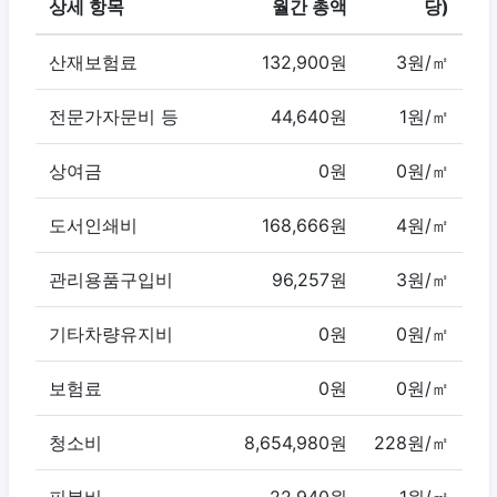
상세 항목
월간 총액
당)
산재보험료
132,900원
3원/㎡
전문가자문비 등
44,640원
1원/㎡
상여금
0원
0원/㎡
도서인쇄비
168,666원
4원/㎡
관리용품구입비
96,257원
3원/㎡
기타차량유지비
0원
0원/㎡
보험료
0원
0원/㎡
청소비
8,654,980원
228원/㎡
피복비
22,940원
1원/㎡