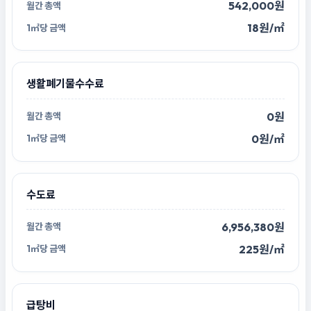
542,000원
18원/㎡
생활폐기물수수료
0원
0원/㎡
수도료
6,956,380원
225원/㎡
급탕비