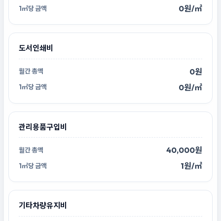
0원/㎡
도서인쇄비
0원
0원/㎡
관리용품구입비
40,000원
1원/㎡
기타차량유지비