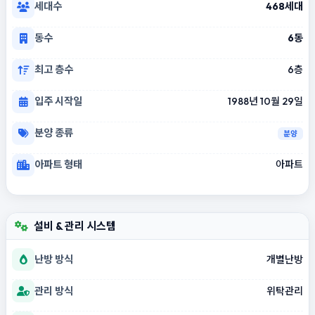
세대수
468세대
동수
6동
최고 층수
6층
입주 시작일
1988년 10월 29일
분양 종류
분양
아파트 형태
아파트
설비 & 관리 시스템
난방 방식
개별난방
관리 방식
위탁관리