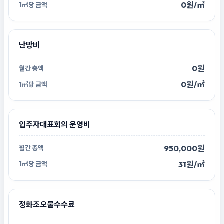
0원/㎡
난방비
0원
0원/㎡
입주자대표회의 운영비
950,000원
31원/㎡
정화조오물수수료