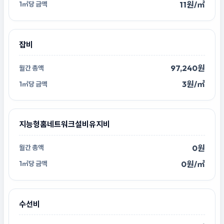
11원/㎡
잡비
97,240원
3원/㎡
지능형홈네트워크설비유지비
0원
0원/㎡
수선비