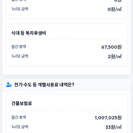
0원/㎡
식대 등 복리후생비
67,500원
2원/㎡
전기·수도 등 개별사용료 내역은?
건물보험료
1,007,025원
33원/㎡