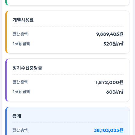
개별사용료
9,889,405원
320원/㎡
장기수선충당금
1,872,000원
60원/㎡
합계
38,103,025원