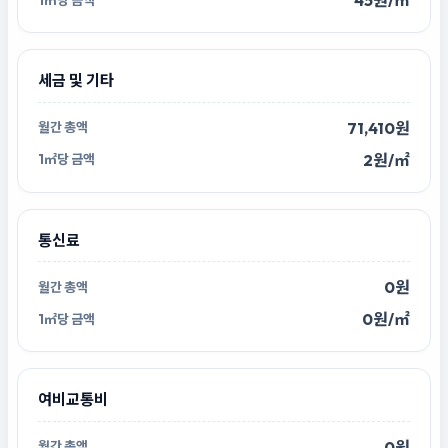
45원/㎡
세금 및 기타
71,410원
2원/㎡
통신료
0원
0원/㎡
여비교통비
0원