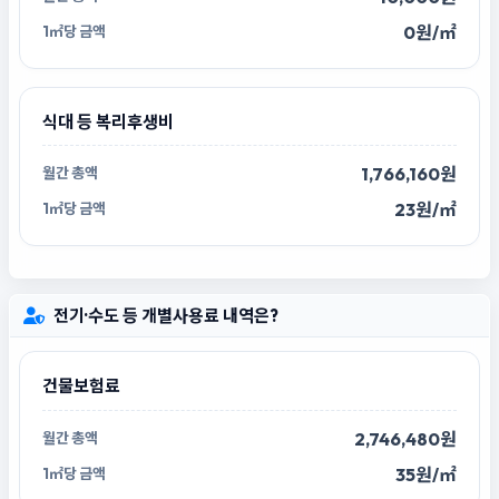
0원/㎡
식대 등 복리후생비
1,766,160원
23원/㎡
전기·수도 등 개별사용료 내역은?
건물보험료
2,746,480원
35원/㎡