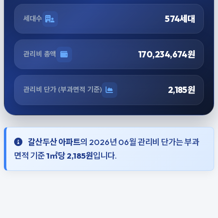
574세대
세대수
170,234,674원
관리비 총액
2,185원
관리비 단가 (부과면적 기준)
갈산두산 아파트
의 2026년 06월 관리비 단가는 부과
면적 기준
1㎡당 2,185원
입니다.