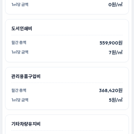
0원/㎡
도서인쇄비
559,900원
7원/㎡
관리용품구입비
368,420원
5원/㎡
기타차량유지비