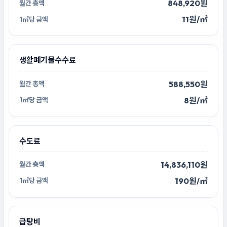
848,920원
11원/㎡
생활폐기물수수료
588,550원
8원/㎡
수도료
14,836,110원
190원/㎡
급탕비