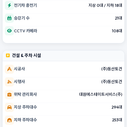
전기차 충전기
지상 0대 / 지하 18대
승강기 수
21대
CCTV 카메라
108대
건설 & 주차 시설
시공사
(주)동산토건
시행사
(주)동산토건
위탁 관리회사
대원에스테이트서비스(주)
지상 주차대수
294대
지하 주차대수
253대