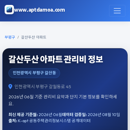
본문으로 건너뛰기
www.aptdamoa.com
부평구
갈산두산 아파트
갈산두산 아파트 관리비 정보
인천광역시 부평구 갈산동
인천광역시 부평구 갈월동로 45
2026년 06월 기준 관리비 요약과 단지 기본 정보를 확인하세
요.
최신 제공 기준월:
2026년 06월
데이터 검증일:
2026년 08월 10일
출처:
K-apt 공동주택관리정보시스템 공개데이터