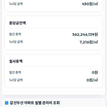
450원/㎡
충당금잔액
562,246,139원
7,216원/㎡
월사용액
0원
0원/㎡
갈산두산 아파트 월별 관리비 조회