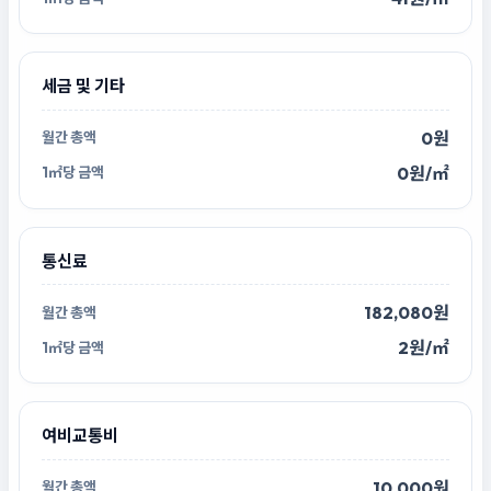
세금 및 기타
0원
0원/㎡
통신료
182,080원
2원/㎡
여비교통비
10,000원