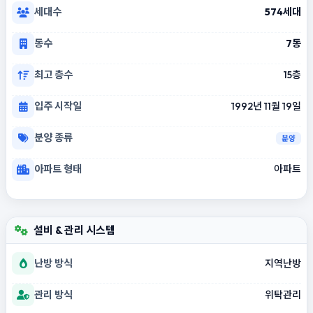
세대수
574세대
동수
7동
최고 층수
15층
입주 시작일
1992년 11월 19일
분양 종류
분양
아파트 형태
아파트
설비 & 관리 시스템
난방 방식
지역난방
관리 방식
위탁관리