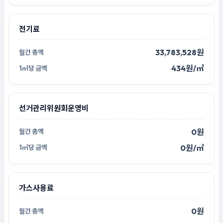
전기료
33,783,528원
434원/㎡
선거관리위원회운영비
0원
0원/㎡
가스사용료
0원