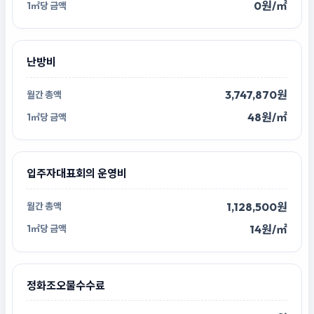
0원/㎡
난방비
3,747,870원
48원/㎡
입주자대표회의 운영비
1,128,500원
14원/㎡
정화조오물수수료