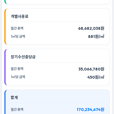
개별사용료
68,682,038원
881원/㎡
장기수선충당금
35,066,780원
450원/㎡
합계
170,234,674원