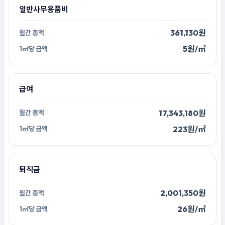
일반사무용품비
361,130원
5원/㎡
급여
17,343,180원
223원/㎡
퇴직금
2,001,350원
26원/㎡