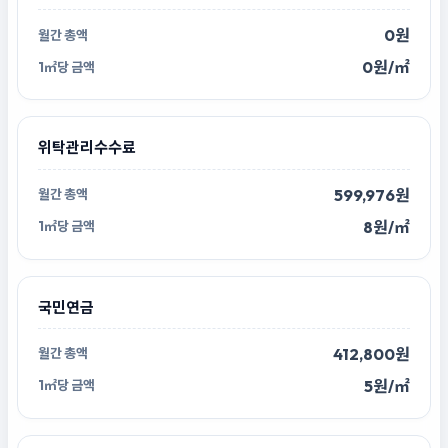
0원
0원/㎡
위탁관리수수료
599,976원
8원/㎡
국민연금
412,800원
5원/㎡