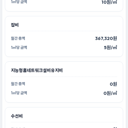
10원/㎡
잡비
367,320원
5원/㎡
지능형홈네트워크설비유지비
0원
0원/㎡
수선비