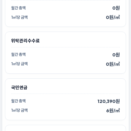
0원
0원/㎡
위탁관리수수료
0원
0원/㎡
국민연금
120,390원
6원/㎡