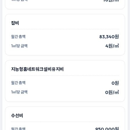
잡비
83,340원
4원/㎡
지능형홈네트워크설비유지비
0원
0원/㎡
수선비
950,000원