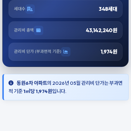
348세대
세대수
43,142,240원
관리비 총액
1,974원
관리비 단가 (부과면적 기준)
동원6차 아파트
의 2026년 05월 관리비 단가는 부과면
적 기준
1㎡당 1,974원
입니다.