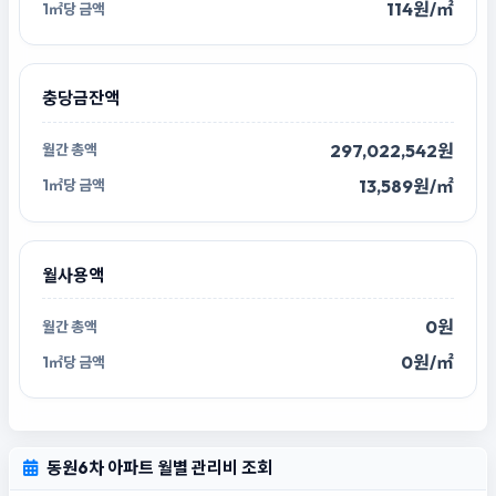
114원/㎡
충당금잔액
297,022,542원
13,589원/㎡
월사용액
0원
0원/㎡
동원6차 아파트 월별 관리비 조회