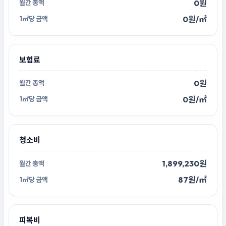
0원
0원/㎡
보험료
0원
0원/㎡
청소비
1,899,230원
87원/㎡
피복비