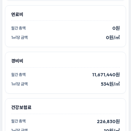
연료비
0원
0원/㎡
경비비
11,671,440원
534원/㎡
건강보험료
226,830원
10원/㎡