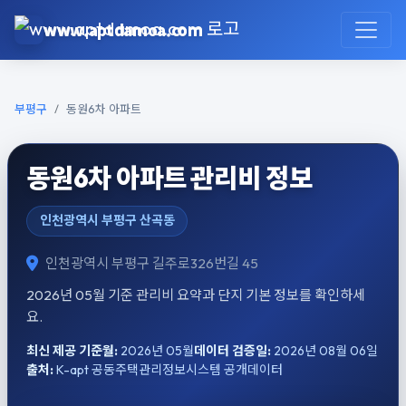
본문으로 건너뛰기
www.aptdamoa.com
부평구
동원6차 아파트
동원6차 아파트 관리비 정보
인천광역시 부평구 산곡동
인천광역시 부평구 길주로326번길 45
2026년 05월 기준 관리비 요약과 단지 기본 정보를 확인하세
요.
최신 제공 기준월:
2026년 05월
데이터 검증일:
2026년 08월 06일
출처:
K-apt 공동주택관리정보시스템 공개데이터