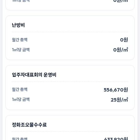
0원/㎡
난방비
0원
0원/㎡
입주자대표회의 운영비
556,670원
25원/㎡
정화조오물수수료
433,920원