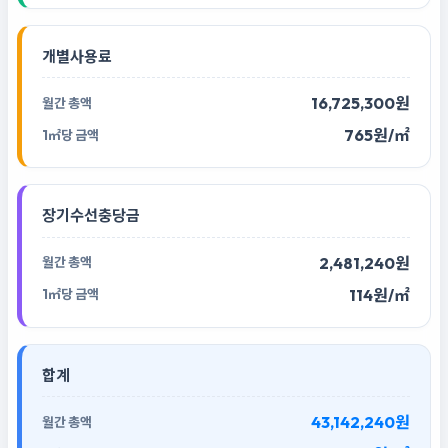
개별사용료
16,725,300원
765원/㎡
장기수선충당금
2,481,240원
114원/㎡
합계
43,142,240원