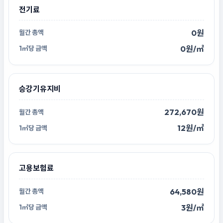
전기료
0원
0원/㎡
승강기유지비
272,670원
12원/㎡
고용보험료
64,580원
3원/㎡