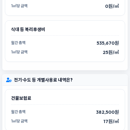
0원/㎡
식대 등 복리후생비
535,670원
25원/㎡
전기·수도 등 개별사용료 내역은?
건물보험료
382,500원
17원/㎡