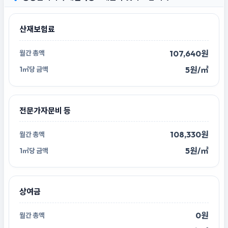
산재보험료
107,640원
5원/㎡
전문가자문비 등
108,330원
5원/㎡
상여금
0원