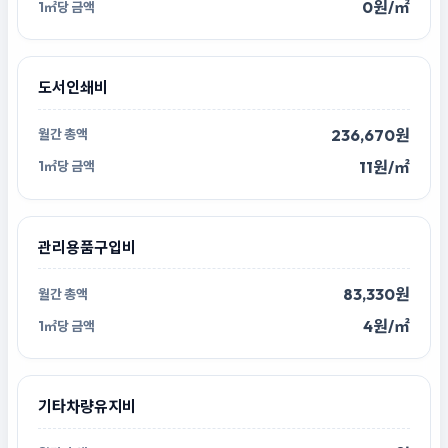
0원/㎡
도서인쇄비
236,670원
11원/㎡
관리용품구입비
83,330원
4원/㎡
기타차량유지비