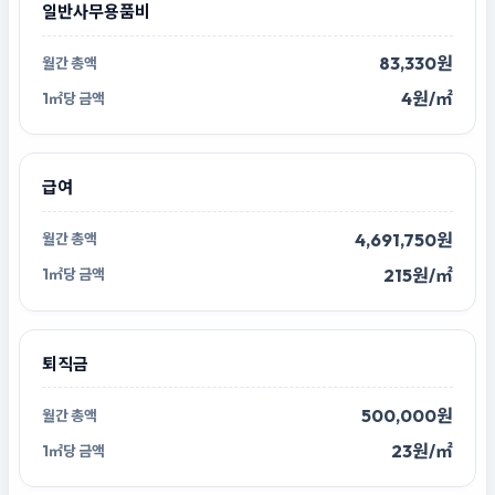
일반사무용품비
83,330원
4원/㎡
급여
4,691,750원
215원/㎡
퇴직금
500,000원
23원/㎡