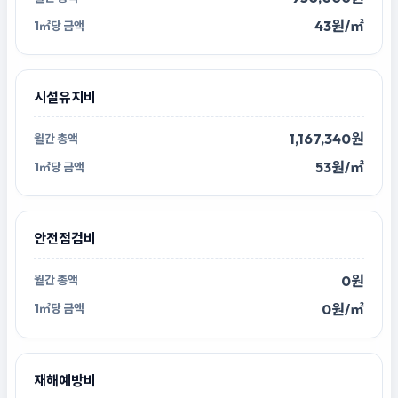
43원/㎡
시설유지비
1,167,340원
53원/㎡
안전점검비
0원
0원/㎡
재해예방비