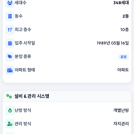
세대수
348세대
동수
2동
최고 층수
10층
입주 시작일
1989년 05월 16일
분양 종류
분양
아파트 형태
아파트
설비 & 관리 시스템
난방 방식
개별난방
관리 방식
자치관리